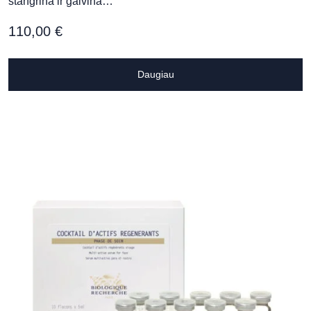
stangrina ir gaivina…
110,00
€
Daugiau