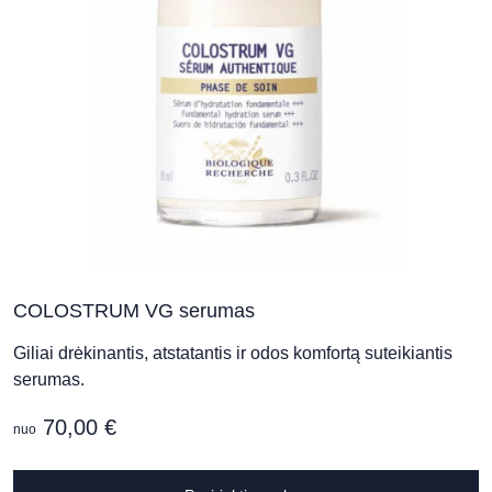
t
p
p
COLOSTRUM VG serumas
Giliai drėkinantis, atstatantis ir odos komfortą suteikiantis
serumas.
70,00
€
nuo
T