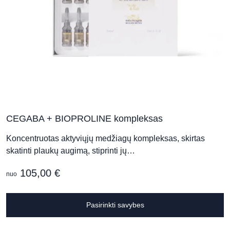
CEGABA + BIOPROLINE kompleksas
Koncentruotas aktyviųjų medžiagų kompleksas, skirtas
skatinti plaukų augimą, stiprinti jų…
105,00
€
nuo
T
Pasirinkti savybes
p
h