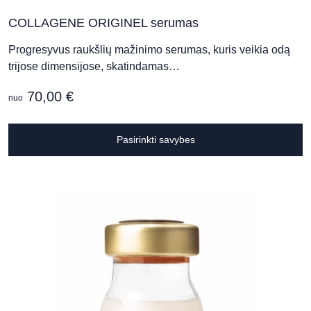
COLLAGENE ORIGINEL serumas
Progresyvus raukšlių mažinimo serumas, kuris veikia odą
trijose dimensijose, skatindamas…
70,00
€
nuo
T
Pasirinkti savybes
p
h
m
v
T
o
m
b
c
o