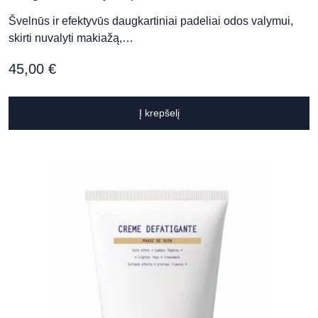
Švelnūs ir efektyvūs daugkartiniai padeliai odos valymui,
skirti nuvalyti makiažą,…
45,00
€
Į krepšelį