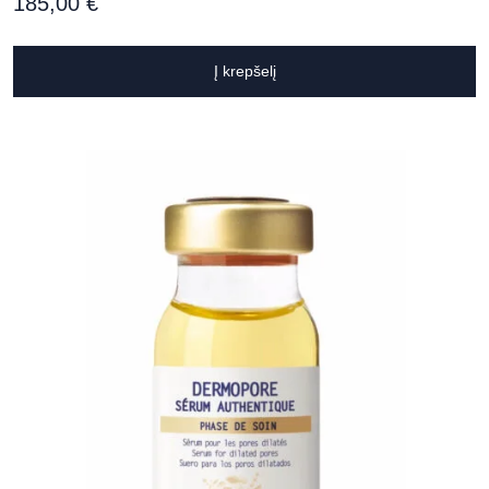
185,00
€
Į krepšelį