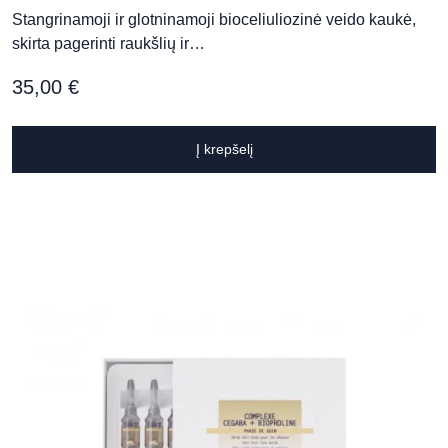
Stangrinamoji ir glotninamoji bioceliuliozinė veido kaukė,
skirta pagerinti raukšlių ir…
35,00
€
Į krepšelį