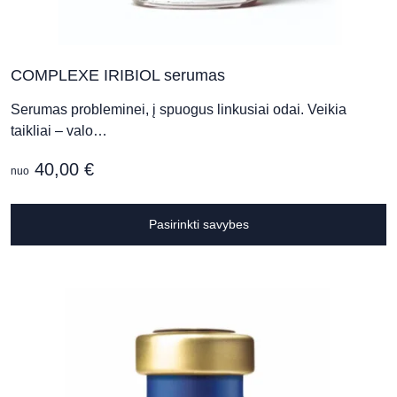
COMPLEXE IRIBIOL serumas
Serumas probleminei, į spuogus linkusiai odai. Veikia
taikliai – valo…
40,00
€
nuo
T
Pasirinkti savybes
p
h
m
v
T
o
m
b