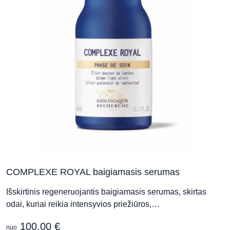
c
o
t
p
p
COMPLEXE ROYAL baigiamasis serumas
Išskirtinis regeneruojantis baigiamasis serumas, skirtas
odai, kuriai reikia intensyvios priežiūros,…
100,00
€
nuo