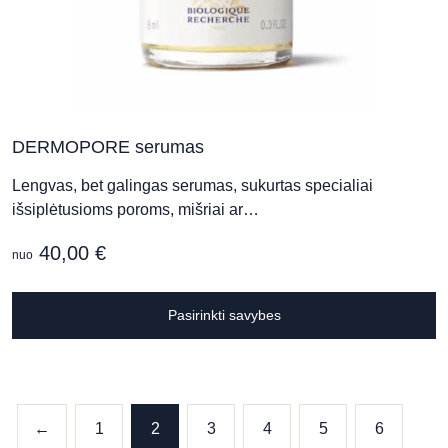
DERMOPORE serumas
Lengvas, bet galingas serumas, sukurtas specialiai
išsiplėtusioms poroms, mišriai ar…
40,00
€
nuo
T
Pasirinkti savybes
p
h
m
v
T
←
1
2
3
4
5
6
o