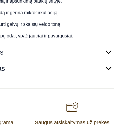
mą ir apsunkimą paakių srityje.
ą ir gerina mikrocirkuliaciją.
ti gaivų ir skaistų veido toną.
ipų odai, ypač jautriai ir pavargusiai.
s
as
ograma
Saugus atsiskaitymas už prekes