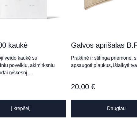
da Skardžiukienė)
0 kaukė
Galvos aprišalas B.
ji veido kaukė su
Praktinė ir stilinga priemonė, s
imčik)
iniu poveikiu, akimirksniu
apsaugoti plaukus, išlaikyti tv
 odai ryškesnį,…
20,00
€
Į krepšelį
Daugiau