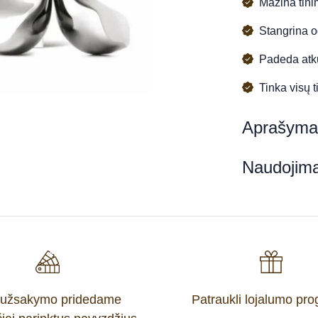
Mažina tini
Stangrina od
Padeda atkur
Tinka visų t
Aprašyma
Naudojim
 užsakymo pridedame
Patraukli lojalumo pr