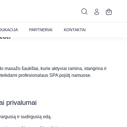
STICKS šaldomieji
DUKACIJA
PARTNERIAI
KONTAKTAI
tai
o masažo šaukštai, kurie aktyviai ramina, stangrina ir
uteikdami profesionalaus SPA pojūtį namuose.
ai privalumai
rgusią ir sudirgusią odą.