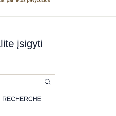
iai parinktus pavyzdžius
ite įsigyti
E RECHERCHE