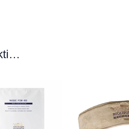
kos salonas“
 šaldomieji šaukštai”
matologijos
ikti…
matologijos