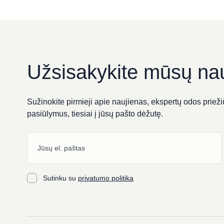
Grožio salonas „KOMPLI
Respublikos g. 38, Panevėžys
Užsisakykite mūsų nau
Sužinokite pirmieji apie naujienas, ekspertų odos priežiū
SPA PACAI
pasiūlymus, tiesiai į jūsų pašto dėžutę.
Didžioji g. 7, Vilnius
Palanga Life Balance SPA 
Sutinku su
privatumo politika
Birutės al. 60, Palanga