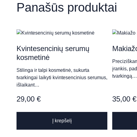
Panašūs produktai
„MANODA“ klinika​
Šv. Gertrūdos g. 51-5, Kaunas
Aušros Skin Clinic & Well
Kvintesencinių serumų
Makiažo
kosmetinė
Šiaulių g. 18, Kaunas
Preciziškam
įrankis, pa
Stilinga ir talpi kosmetinė, sukurta
tvarkingą…
tvarkingai laikyti kvintesencinius serumus,
išlaikant…
Grožio namai „Neringa Ma
Kranto g. 25, Panevėžys
29,00
€
35,00
€
Į krepšelį
Grožio Studija „Bellucci“
Kranto g. 9, Panevėžys