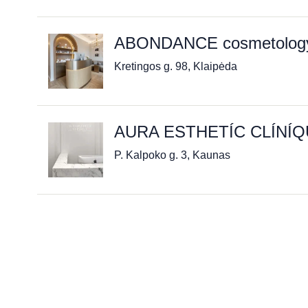
ABONDANCE cosmetology 
Kretingos g. 98, Klaipėda
AURA ESTHETÍC CLÍNÍ
P. Kalpoko g. 3, Kaunas
„AUM Wellness Clinic“
Z. Sierakausko g. 25, Vilnius