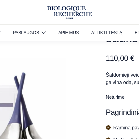
CRYO-
PASLAUGOS
APIE MUS
ATLIKTI TESTĄ
E
šaukš
110,00
€
Šaldomieji veid
gaivina odą, s
Neturime
Pagrindini
Ramina pava