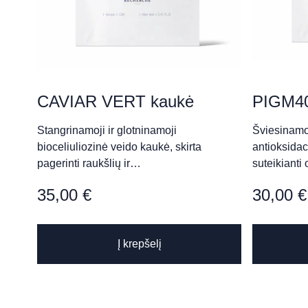
„Grožio Galerija“ (Raimon
Savanorių pr. 153, Kaunas
CAVIAR VERT kaukė
PIGM40
Stangrinamoji ir glotninamoji
Šviesinamo
„Grožio studija“ (Natalija Š
bioceliuliozinė veido kaukė, skirta
antioksidac
pagerinti raukšlių ir…
suteikianti
Sėlių g. 62, Vilnius
35,00
€
30,00
€
„Holistinė kosmetologija“
Į krepšelį
Šv. Stepono g. 12, Vilnius