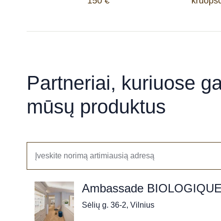
150 €
kruopšč
Partneriai, kuriuose gal
mūsų produktus
Ambassade BIOLOGIQU
Sėlių g. 36-2, Vilnius