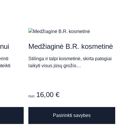
nui
Medžiaginė B.R. kosmetinė
rinti
Stilinga ir talpi kosmetinė, skirta patogiai
teikti
laikyti visus jūsų grožio…
16,00
€
nuo
This
Pasirinkti savybes
product
has