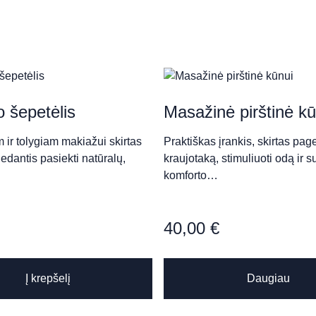
ness SPA
 šepetėlis
Masažinė pirštinė kū
 ir tolygiam makiažui skirtas
Praktiškas įrankis, skirtas page
dedantis pasiekti natūralų,
kraujotaką, stimuliuoti odą ir su
komforto…
ison de Beauté“
40,00
€
Į krepšelį
Daugiau