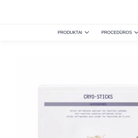
Pradinis
»
Produktai
»
Aksesuarai
»
CRYO-STICKS šaldomieji šaukštai
PRODUKTAI
PROCEDŪROS