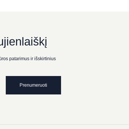
MENTAS“
jienlaiškį
ros patarimus ir išskirtinius
Prenumeruoti
hotel