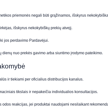
metikos priemonės negali būti grąžinamos, išskyrus nekokybišk
rkėjas, išskyrus nekokybiškų prekių atvejį.
ki jos perdavimo Pardavėjui.
nių dienų nuo prekės gavimo arba siuntimo įrodymo pateikimo.
sakomybė
ūs ir tiekiami per oficialius distribucijos kanalus.
aciniais tikslais ir nepakeičia individualios konsultacijos.
s odos reakcijas, jei produktai naudojami nesilaikant rekomenda