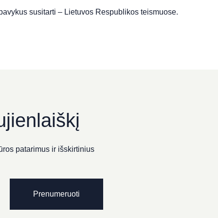
pavykus susitarti – Lietuvos Respublikos teismuose.
jienlaiškį
ros patarimus ir išskirtinius
Prenumeruoti