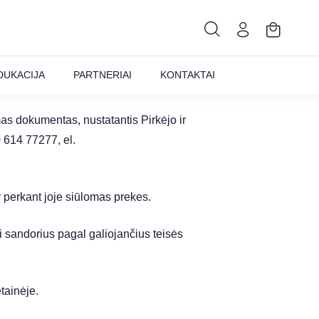
DUKACIJA
PARTNERIAI
KONTAKTAI
mas dokumentas, nustatantis Pirkėjo ir
 614 77277, el.
ir perkant joje siūlomas prekes.
i sandorius pagal galiojančius teisės
tainėje.