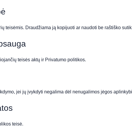
bė
 teisėmis. Draudžiama ją kopijuoti ar naudoti be raštiško suti
psauga
jančių teisės aktų ir Privatumo politikos.
kdymo, jei jų įvykdyti negalima dėl nenugalimos jėgos aplinkybi
atos
ikos teisė.