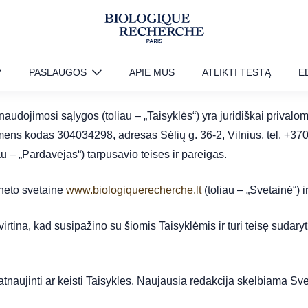
PASLAUGOS
APIE MUS
ATLIKTI TESTĄ
E
os
naudojimosi sąlygos (toliau – „Taisyklės“) yra juridiškai privalo
ens kodas 304034298, adresas Sėlių g. 36-2, Vilnius, tel. +370
au – „Pardavėjas“) tarpusavio teises ir pareigas.
rneto svetaine
www.biologiquerecherche.lt
(toliau – „Svetainė“) 
tina, kad susipažino su šiomis Taisyklėmis ir turi teisę sudaryt
atnaujinti ar keisti Taisykles. Naujausia redakcija skelbiama Sve