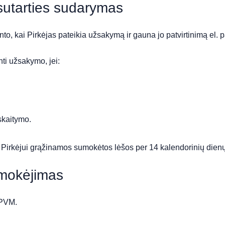
sutarties sudarymas
o, kai Pirkėjas pateikia užsakymą ir gauna jo patvirtinimą el. p
nti užsakymo, jei:
iskaitymo.
, Pirkėjui grąžinamos sumokėtos lėšos per 14 kalendorinių dienų
pmokėjimas
 PVM.