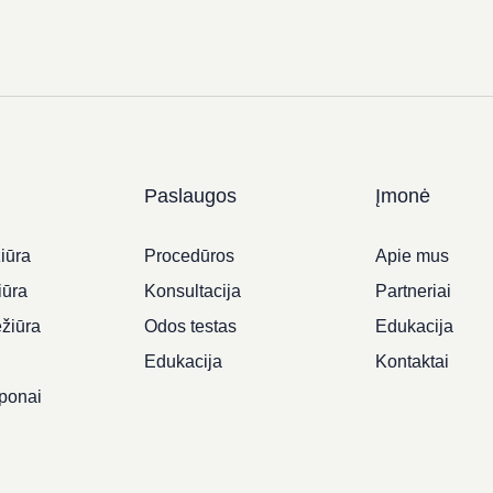
Paslaugos
Įmonė
iūra
Procedūros
Apie mus
iūra
Konsultacija
Partneriai
ežiūra
Odos testas
Edukacija
i
Edukacija
Kontaktai
ponai