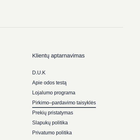
Klientų aptarnavimas
D.U.K
Apie odos testą
Lojalumo programa
Pirkimo–pardavimo taisyklės
Prekių pristatymas
Slapukų politika
Privatumo politika