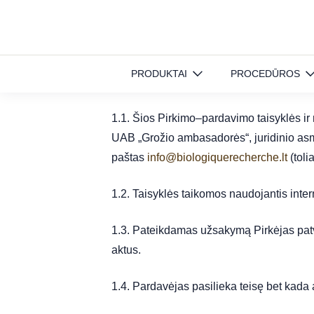
Pradinis
»
Pirkimo–pardavimo taisyklės ir naudojimosi sąlygos
PRODUKTAI
PROCEDŪROS
1. Bendrosios nuostat
1.1. Šios Pirkimo–pardavimo taisyklės ir 
UAB „Grožio ambasadorės“, juridinio asm
paštas
info@biologiquerecherche.lt
(toli
1.2. Taisyklės taikomos naudojantis inte
1.3. Pateikdamas užsakymą Pirkėjas patvir
aktus.
1.4. Pardavėjas pasilieka teisę bet kada 