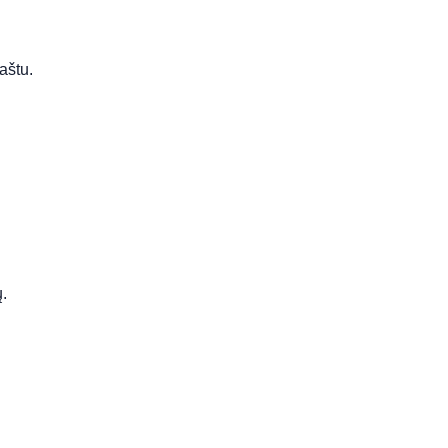
aštu.
.