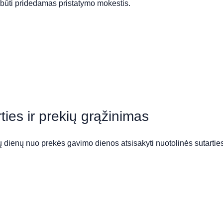
 būti pridedamas pristatymo mokestis.
rties ir prekių grąžinimas
nių dienų nuo prekės gavimo dienos atsisakyti nuotolinės sutartie