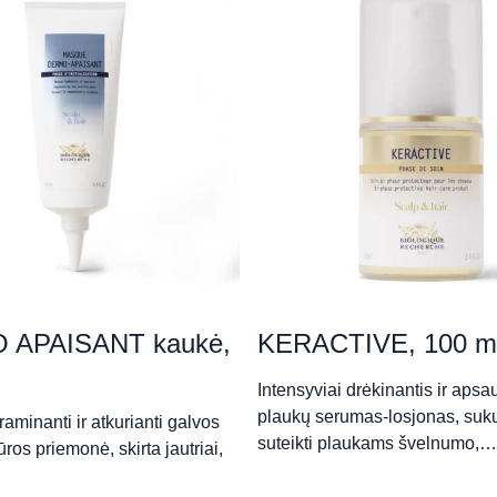
da Skardžiukienė)
 APAISANT kaukė,
KERACTIVE, 100 m
Intensyviai drėkinantis ir apsa
imčik)
plaukų serumas‑losjonas, suk
raminanti ir atkurianti galvos
suteikti plaukams švelnumo,…
ros priemonė, skirta jautriai,