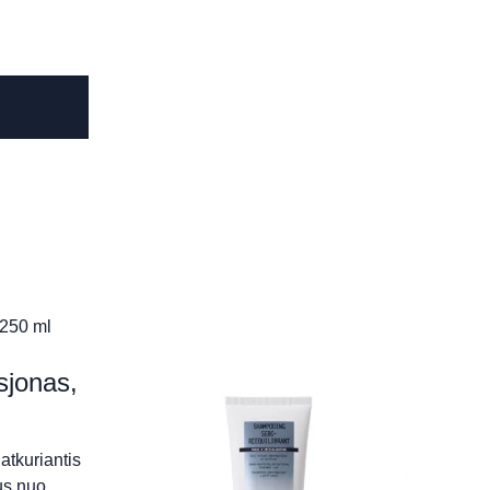
jonas,
atkuriantis
ukus nuo…