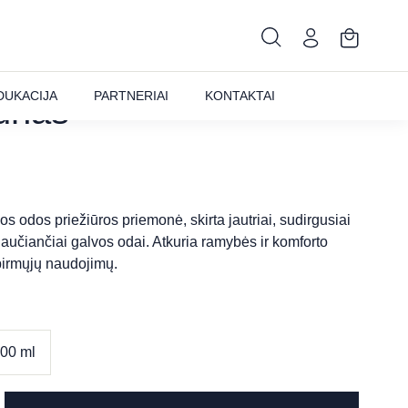
O-APAISANT
DUKACIJA
PARTNERIAI
KONTAKTAI
ūnas
s odos priežiūros priemonė, skirta jautriai, sudirgusiai
jaučiančiai galvos odai. Atkuria ramybės ir komforto
 pirmųjų naudojimų.
00 ml