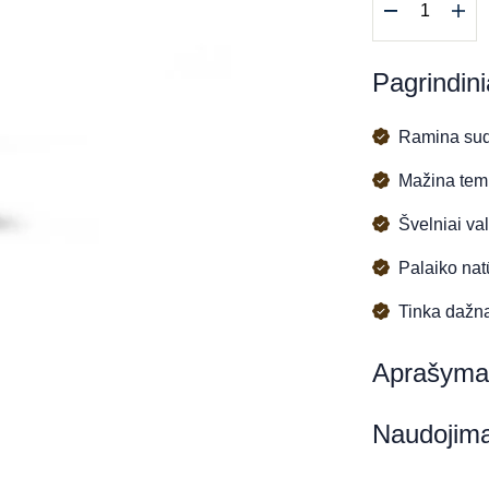
kiekis:
DERMO-
APAISANT
Pagrindini
šampūnas
Ramina sudi
Mažina temp
Švelniai v
Palaiko nat
Tinka dažn
Aprašyma
Naudojim