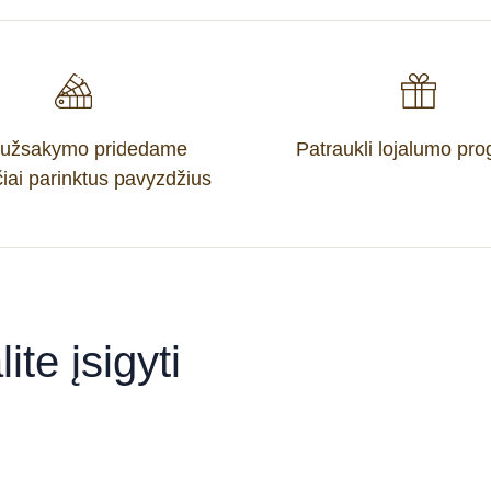
 užsakymo pridedame
Patraukli lojalumo pr
iai parinktus pavyzdžius
ite įsigyti