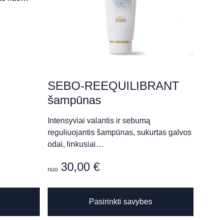
SEBO-REEQUILIBRANT
šampūnas
Intensyviai valantis ir sebumą
reguliuojantis šampūnas, sukurtas galvos
odai, linkusiai…
30,00
€
nuo
This
Pasirinkti savybes
product
has