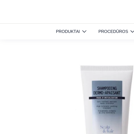
Pradinis
»
Produktai
»
Plaukų priežiūra
»
DERMO-APAISANT šampūnas
PRODUKTAI
PROCEDŪROS