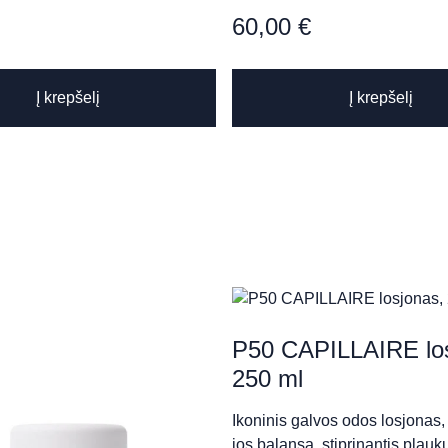
60,00
€
Į krepšelį
Į krepšelį
ness SPA
P50 CAPILLAIRE los
250 ml
Ikoninis galvos odos losjonas, 
ison de Beauté“
jos balansą, stiprinantis pla