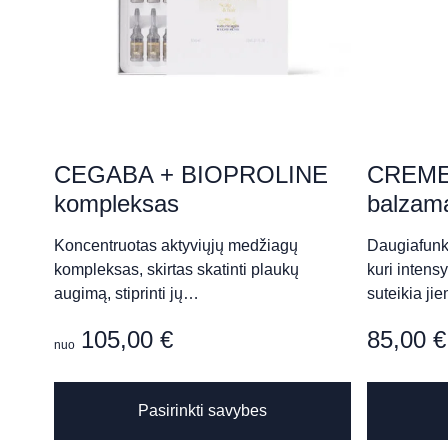
Kranto g. 25, Panevėžys
SPA PACAI
Didžioji g. 7, Vilnius
CEGABA + BIOPROLINE
CREME
kompleksas
balzam
Koncentruotas aktyviųjų medžiagų
Daugiafunk
Grožio salonas „KOMPLI
kompleksas, skirtas skatinti plaukų
kuri intens
Respublikos g. 38, Panevėžys
augimą, stiprinti jų…
suteikia j
105,00
€
85,00
€
nuo
Palanga Life Balance SPA 
This
Pasirinkti savybes
product
Birutės al. 60, Palanga
has