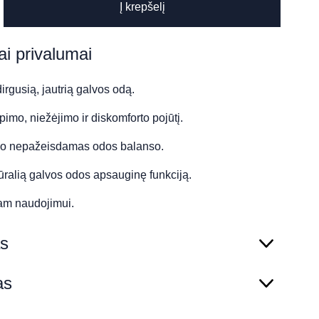
Į krepšelį
ai privalumai
rgusią, jautrią galvos odą.
imo, niežėjimo ir diskomforto pojūtį.
alo nepažeisdamas odos balanso.
ūralią galvos odos apsauginę funkciją.
am naudojimui.
s
as