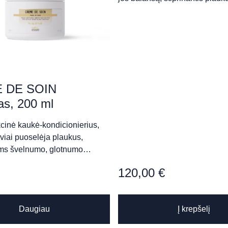
 DE SOIN
as, 200 ml
cinė kaukė-kondicionierius,
MENTAS“
yviai puoselėja plaukus,
iems švelnumo, glotnumo…
120,00
€
hotel
Daugiau
Į krepšelį