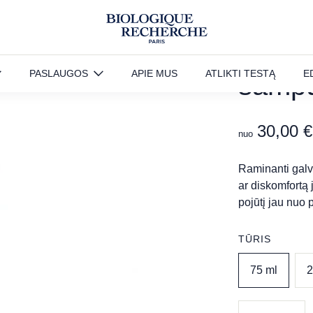
DERM
PASLAUGOS
APIE MUS
ATLIKTI TESTĄ
E
šamp
30,00
€
nuo
Raminanti galvo
ar diskomfortą 
pojūtį jau nuo
TŪRIS
75 ml
2
produkto