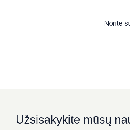
Norite s
Užsisakykite mūsų nau