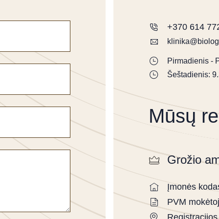
+370 614 77
klinika@biolog
Pirmadienis - 
Šeštadienis: 9
Mūsų rek
Grožio a
Įmonės koda
PVM mokėtoj
Registracijos