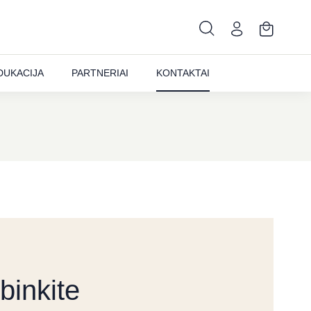
mūsų konsultantai pasiruošę atsakyti į jūsų klausimus
DUKACIJA
PARTNERIAI
KONTAKTAI
ique Recherche“.
inkite