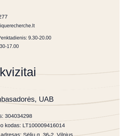
277
iquerecherche.lt
Penktadienis: 9.30-20.00
.30-17.00
vizitai
mbasadorės, UAB
s: 304034298
o kodas: LT100009416014
 adresas: Sėlių g. 36-2, Vilnius