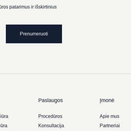
ros patarimus ir išskirtinius
Prenumeruoti
Paslaugos
Įmonė
iūra
Procedūros
Apie mus
iūra
Konsultacija
Partneriai