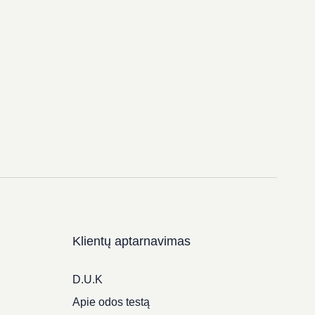
Klientų aptarnavimas
D.U.K
Apie odos testą