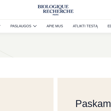
Esame čia, kad padėtume, tad 
PASLAUGOS
APIE MUS
ATLIKTI TESTĄ
E
ir padėti jums atrasti „Biolog
Paskamb