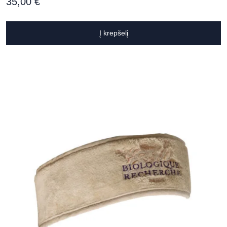
35,00
€
Į krepšelį