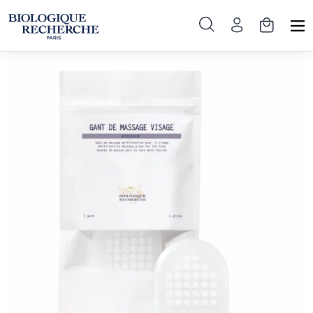
Pradinis
»
Produktai
»
Aksesuarai
»
Masažinė pirštinė veidui