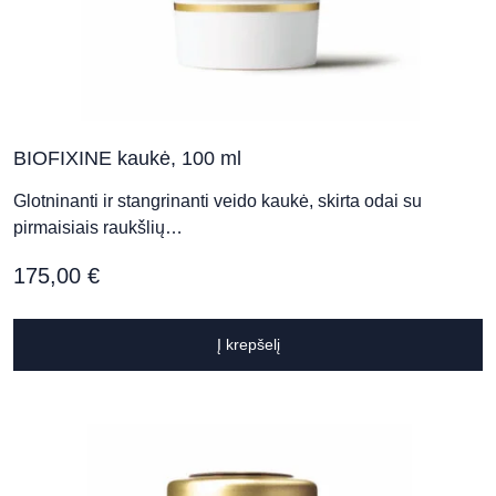
3 aukštas)
Sapiegos klinika - Kaunas (A.
Juozapavičiaus pr.)
BIOFIXINE kaukė, 100 ml
A. Juozapavičiaus pr. 11 A, Kaunas
Glotninanti ir stangrinanti veido kaukė, skirta odai su
pirmaisiais raukšlių…
Sapiegos klinika - Vilnius (Lvivo g.)
175,00
€
Lvivo g. 21, Vilnius
Į krepšelį
Sapiegos klinika - Vilnius
(Aukštaičių g.)
Aukštaičių g. 4C, Vilnius