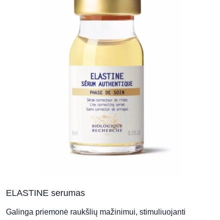
Sapiegos klinika - Vilnius (V. Grybo
g.)
V. Grybo g. 17, Vilnius
SPA ir estetikos centras „Ambersun
SPA“
Taikos pr. 52c, Klaipėda
Sveikatos ir grožio klinika „Clinicus
Klaipėda“
Šaulių g. 25A, Klaipėda
ELASTINE serumas
Galinga priemonė raukšlių mažinimui, stimuliuojanti