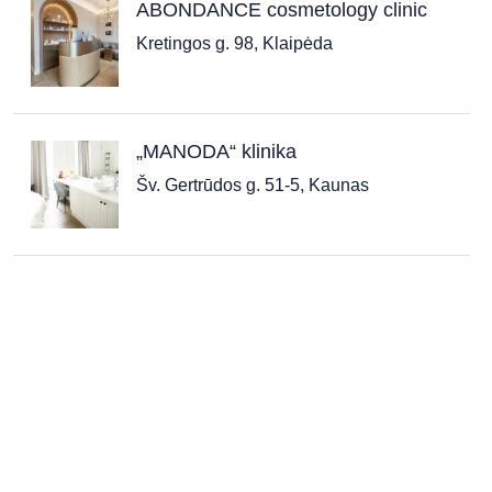
ABONDANCE cosmetology clinic
Kretingos g. 98, Klaipėda
„MANODA“ klinika​
Šv. Gertrūdos g. 51-5, Kaunas
„AUM Wellness Clinic“
Z. Sierakausko g. 25, Vilnius
„Aušros taikomosios estetikos
salonas“
Šaltkalvių g. 3, Klaipėda