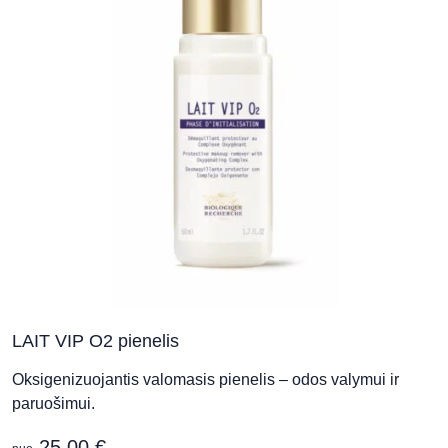
Aušros Skin Clinic & Wellness SPA
Šiaulių g. 18, Kaunas
Grožio namai „Neringa Maison de
Beauté“
Kranto g. 25, Panevėžys
LAIT VIP O2 pienelis
Grožio salonas „KOMPLIMENTAS“
Respublikos g. 38, Panevėžys
Oksigenizuojantis valomasis pienelis – odos valymui ir
paruošimui.
25,00
€