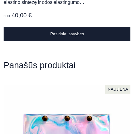
elastino sintezę ir odos elastingumo…
40,00
€
nuo
T
Pasirinkti savybes
p
h
m
v
Panašūs produktai
T
o
m
b
NAUJIENA
c
o
t
p
p