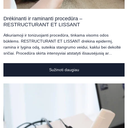
Drėkinanti ir raminanti procedūra –
RESTRUCTURANT ET LISSANT
Atkuriamoji ir tonizuojanti procedūra, tinkama visoms odos
būklėms. RESTRUCTURANT ET LISSANT drėkina epidermį,
ramina ir lygina odą, suteikia stangrumo veidui, kaklui bei dekoltė
sričiai. Procedūra skirta intensyviai atstatyti išsausėjusią ar...
Sužinoti daugiau