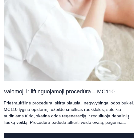
Valomoji ir liftinguojamoji procedūra – MC110
Priešraukšlinė procedūra, skirta blausiai, negyvybingai odos būklei.
MC110 lygina epidermį, užpildo smulkias raukšleles, suteikia
audiniams tūrio, skatina odos regeneraciją ir reguliuoja riebalinių
liaukų veiklą. Procedūra padeda atkurti veido ovalą, pagerina...