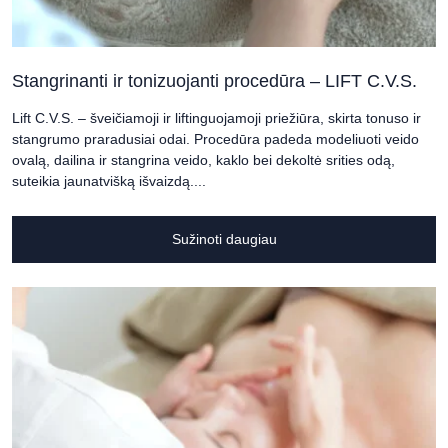
Stangrinanti ir tonizuojanti procedūra – LIFT C.V.S.
Lift C.V.S. – šveičiamoji ir liftinguojamoji priežiūra, skirta tonuso ir
stangrumo praradusiai odai. Procedūra padeda modeliuoti veido
ovalą, dailina ir stangrina veido, kaklo bei dekoltė srities odą,
suteikia jaunatvišką išvaizdą....
Sužinoti daugiau