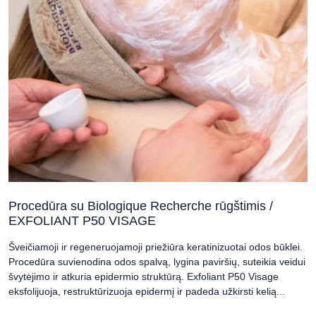
Procedūra su Biologique Recherche rūgštimis /
EXFOLIANT P50 VISAGE
Šveičiamoji ir regeneruojamoji priežiūra keratinizuotai odos būklei.
Procedūra suvienodina odos spalvą, lygina paviršių, suteikia veidui
švytėjimo ir atkuria epidermio struktūrą. Exfoliant P50 Visage
eksfolijuoja, restruktūrizuoja epidermį ir padeda užkirsti kelią...