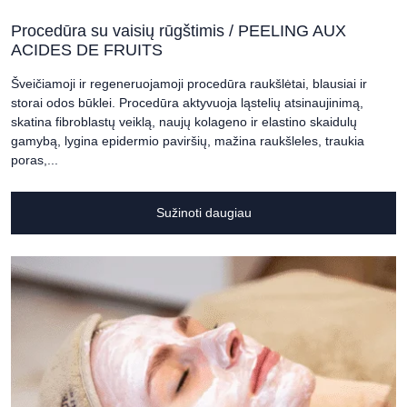
Procedūra su vaisių rūgštimis / PEELING AUX
ACIDES DE FRUITS
Šveičiamoji ir regeneruojamoji procedūra raukšlėtai, blausiai ir
storai odos būklei. Procedūra aktyvuoja ląstelių atsinaujinimą,
skatina fibroblastų veiklą, naujų kolageno ir elastino skaidulų
gamybą, lygina epidermio paviršių, mažina raukšleles, traukia
poras,...
Sužinoti daugiau