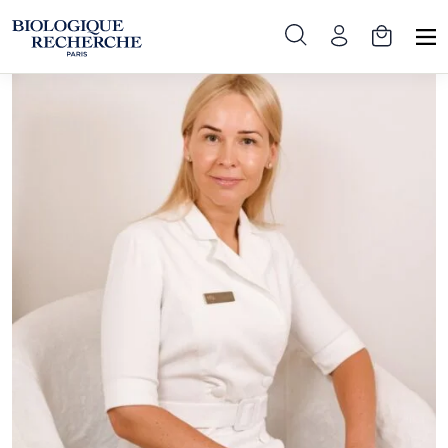
Pradinis
»
Partneriai
»
Estetinė Medicina