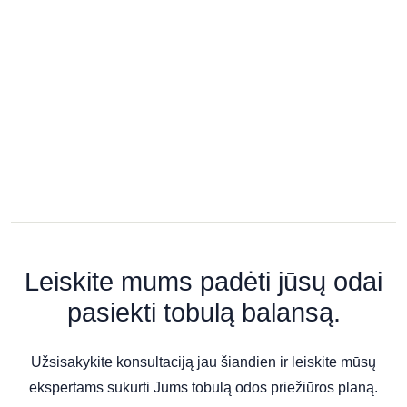
Grožio salonas „KOMPLIMENTAS“
Respublikos g. 38, Panevėžys
Grožio namai „Neringa Maison de
Beauté“
Kranto g. 25, Panevėžys
Grožio Studija „Bellucci“
Kranto g. 9, Panevėžys
Leiskite mums padėti jūsų odai
pasiekti tobulą balansą.
Grožio Studija „Bellucci“
Užsisakykite konsultaciją jau šiandien ir leiskite mūsų
Kranto g. 9, Panevėžys
ekspertams sukurti Jums tobulą odos priežiūros planą.