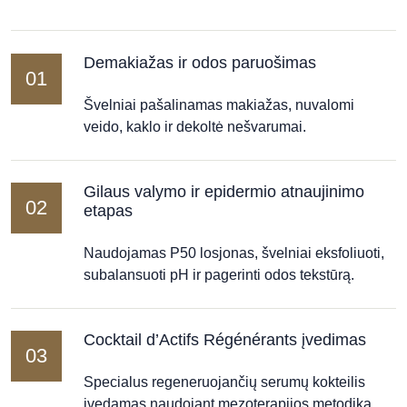
Demakiažas ir odos paruošimas
01
Švelniai pašalinamas makiažas, nuvalomi
veido, kaklo ir dekoltė nešvarumai.
Gilaus valymo ir epidermio atnaujinimo
02
etapas
Naudojamas P50 losjonas, švelniai eksfoliuoti,
subalansuoti pH ir pagerinti odos tekstūrą.
Cocktail d’Actifs Régénérants įvedimas
03
Specialus regeneruojančių serumų kokteilis
įvedamas naudojant mezoterapijos metodiką,