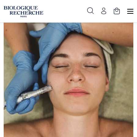
Pradinis
»
Procedūros
»
MICRO-PUNCTURE LAB® – BIOLOGIQUE
RECHERCHE Mezoterapija