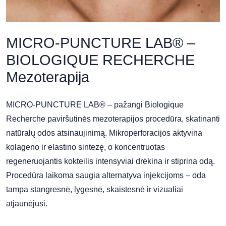
MICRO-PUNCTURE LAB® –
BIOLOGIQUE RECHERCHE
Mezoterapija
MICRO-PUNCTURE LAB® – pažangi Biologique
Recherche paviršutinės mezoterapijos procedūra, skatinanti
natūralų odos atsinaujinimą. Mikroperforacijos aktyvina
kolageno ir elastino sintezę, o koncentruotas
regeneruojantis kokteilis intensyviai drėkina ir stiprina odą.
Procedūra laikoma saugia alternatyva injekcijoms – oda
tampa stangresnė, lygesnė, skaistesnė ir vizualiai
atjaunėjusi.