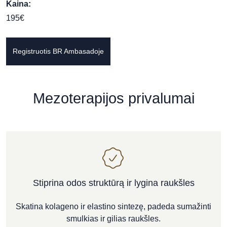
Kaina:
195€
Registruotis BR Ambasadoje
Mezoterapijos privalumai
Stiprina odos struktūrą ir lygina raukšles
Skatina kolageno ir elastino sintezę, padeda sumažinti
smulkias ir gilias raukšles.