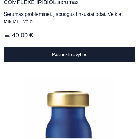
COMPLEXE IRIBIOL serumas
Serumas probleminei, į spuogus linkusiai odai. Veikia
taikliai – valo…
40,00
€
nuo
T
Pasirinkti savybes
p
h
m
v
T
o
m
b
c
o
t