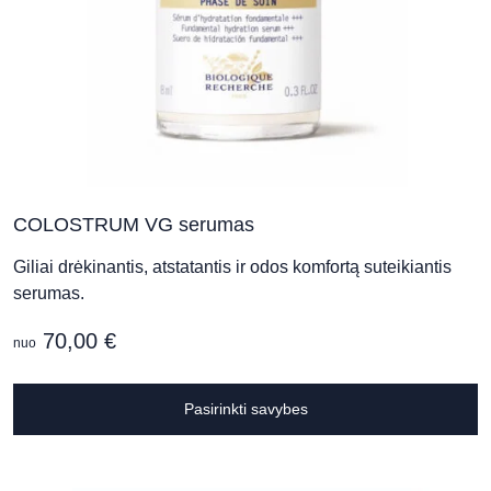
COLOSTRUM VG serumas
Giliai drėkinantis, atstatantis ir odos komfortą suteikiantis
serumas.
70,00
€
nuo
T
Pasirinkti savybes
p
h
m