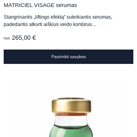
MATRICIEL VISAGE serumas
Stangrinantis „liftingo efektą“ suteikiantis serumas,
padedantis atkurti aiškius veido kontūrus…
265,00
€
nuo
T
Pasirinkti savybes
p
h
m
v
T
o
m
b
c
o
t