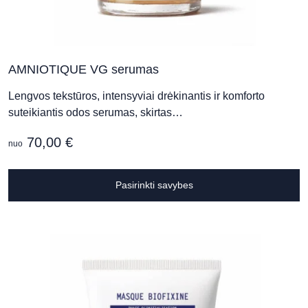
AMNIOTIQUE VG serumas
Lengvos tekstūros, intensyviai drėkinantis ir komforto
suteikiantis odos serumas, skirtas…
70,00
€
nuo
T
Pasirinkti savybes
p
h
m
v
T
o
m