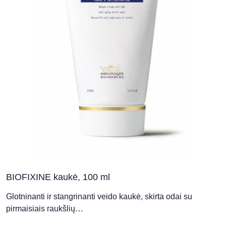
b
c
o
t
p
p
BIOFIXINE kaukė, 100 ml
Glotninanti ir stangrinanti veido kaukė, skirta odai su
pirmaisiais raukšlių…