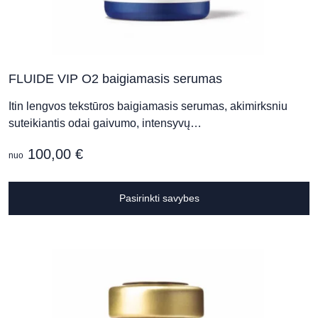
FLUIDE VIP O2 baigiamasis serumas
Itin lengvos tekstūros baigiamasis serumas, akimirksniu
suteikiantis odai gaivumo, intensyvų…
100,00
€
nuo
T
Pasirinkti savybes
p
h
m
v
T
o
m