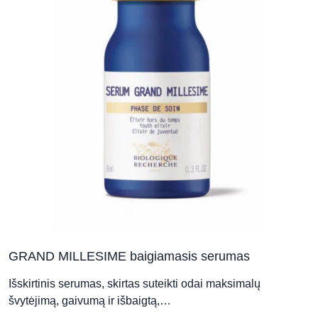
b
c
o
t
p
p
GRAND MILLESIME baigiamasis serumas
Išskirtinis serumas, skirtas suteikti odai maksimalų
švytėjimą, gaivumą ir išbaigtą,…