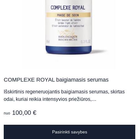
p
p
COMPLEXE ROYAL baigiamasis serumas
Išskirtinis regeneruojantis baigiamasis serumas, skirtas
odai, kuriai reikia intensyvios priežiūros,…
100,00
€
nuo
T
Pasirinkti savybes
p