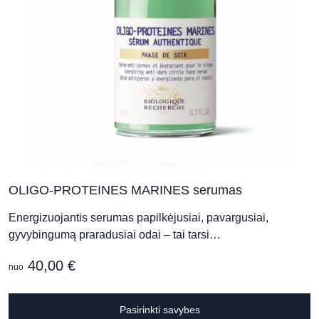
p
p
OLIGO-PROTEINES MARINES serumas
Energizuojantis serumas papilkėjusiai, pavargusiai,
gyvybingumą praradusiai odai – tai tarsi…
40,00
€
nuo
T
Pasirinkti savybes
p