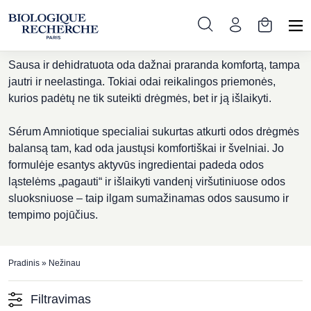
Nežinau
Sausa ir dehidratuota oda dažnai praranda komfortą, tampa
jautri ir neelastinga. Tokiai odai reikalingos priemonės,
kurios padėtų ne tik suteikti drėgmės, bet ir ją išlaikyti.
Sérum Amniotique specialiai sukurtas atkurti odos drėgmės
balansą tam, kad oda jaustųsi komfortiškai ir švelniai. Jo
formulėje esantys aktyvūs ingredientai padeda odos
ląstelėms „pagauti“ ir išlaikyti vandenį viršutiniuose odo­s
sluoksniuose – taip ilgam sumažinamas odos sausumo ir
tempimo pojūčius.
Pradinis
»
Nežinau
Filtravimas