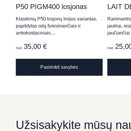
Didžioji g. 7, Vilnius
P50 PIGM400 losjonas
LAIT D
Klasikinių P50 losjonų linijos variantas,
Raminantis 
papildytas odą šviesinančiais ir
jautriai, re
Grožio salonas „KOMPLI
antioksidaciniais…
jaučiančiai
Respublikos g. 38, Panevėžys
35,00
€
25,0
nuo
nuo
This
Grožio Studija „Bellucci“
Pasirinkti savybes
product
has
Kranto g. 9, Panevėžys
multiple
variants.
The
Palanga Life Balance SPA 
options
may
Birutės al. 60, Palanga
be
Užsisakykite mūsų nau
chosen