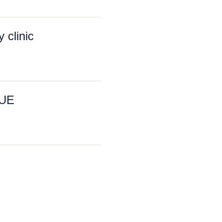
clinic
QUE
imčik)