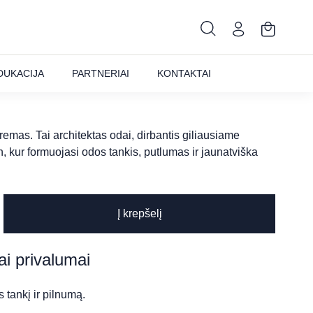
 kremas, 50 ml
DUKACIJA
PARTNERIAI
KONTAKTAI
kremas. Tai architektas odai, dirbantis giliausiame
, kur formuojasi odos tankis, putlumas ir jaunatviška
Į krepšelį
ai privalumai
 tankį ir pilnumą.