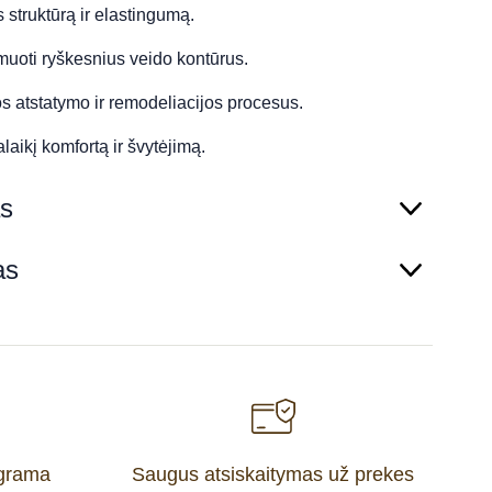
 struktūrą ir elastingumą.
uoti ryškesnius veido kontūrus.
s atstatymo ir remodeliacijos procesus.
alaikį komfortą ir švytėjimą.
s
as
ograma
Saugus atsiskaitymas už prekes