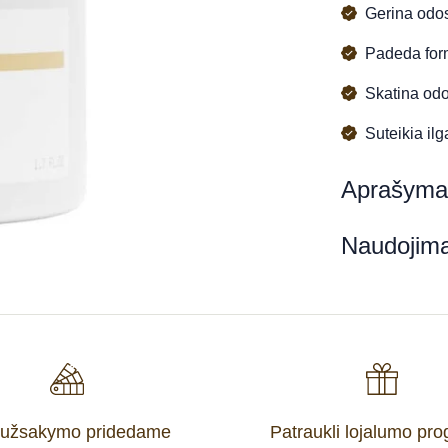
Gerina odos
Padeda form
Skatina odo
Suteikia ilg
Aprašyma
Naudojim
 užsakymo pridedame
Patraukli lojalumo pr