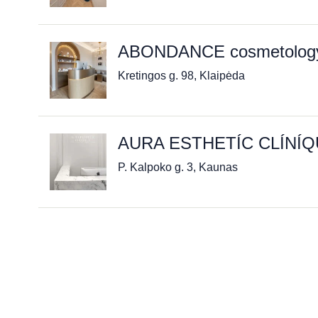
ABONDANCE cosmetology 
Kretingos g. 98, Klaipėda
AURA ESTHETÍC CLÍNÍ
P. Kalpoko g. 3, Kaunas
„Grožio studija“ (Natalija Š
Sėlių g. 62, Vilnius