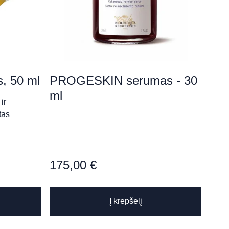
, 50 ml
PROGESKIN serumas - 30
ml
ir
tas
…
175,00
€
Į krepšelį