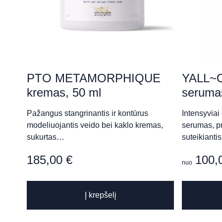
P. Višinskio 37, Šiauliai
„Face Diary“
Laisvės al. 18-52/53, Kaunas
PTO METAMORPHIQUE
YALL~O
kremas, 50 ml
seruma
„Grožio Galerija“ (Raimon
Pažangus stangrinantis ir kontūrus
Intensyviai 
modeliuojantis veido bei kaklo kremas,
serumas, pr
Savanorių pr. 153, Kaunas
sukurtas…
suteikianti
185,00
€
100,
nuo
„Holistinė kosmetologija“
Šv. Stepono g. 12, Vilnius
Į krepšelį