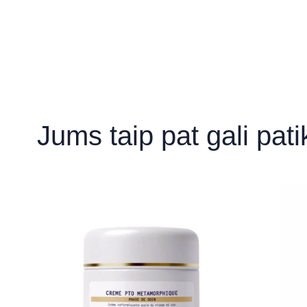
„AUM Wellness Clinic“
Z. Sierakausko g. 25, Vilnius
Būkite pirmas aprašęs “M.E.C kremas
Norėdami parašyti atsiliepimą, turite
prisijungti
.
„Aušros taikomosios esteti
Šaltkalvių g. 3, Klaipėda
Jums taip pat gali pat
„BellaDerma“ lazerinės der
klinika - Kaunas
S. Žukausko 2B, Kaunas
„BellaDerma“ lazerinės der
klinika - Šiauliai