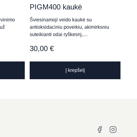
PIGM400 kaukė
ivinimo
Šviesinamoji veido kaukė su
 už
antioksidaciniu poveikiu, akimirksniu
suteikianti odai ryškesnį,…
30,00
€
This
Į krepšelį
product
has
multiple
variants.
The
options
may
be
chosen