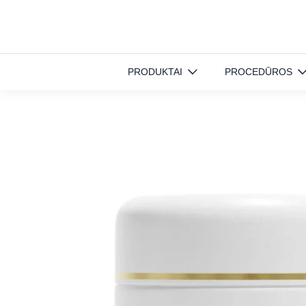
Pradinis
»
Produktai
»
Veido priežiūra
»
M.E.C kremas, 50 ml
PRODUKTAI
PROCEDŪROS