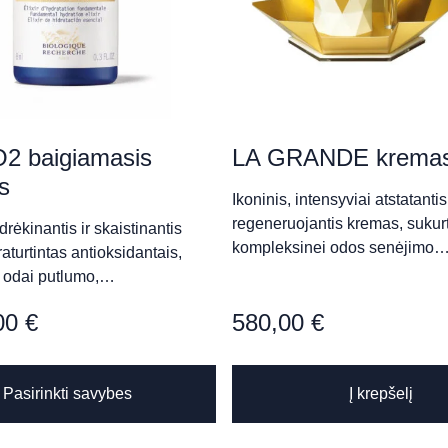
2 baigiamasis
LA GRANDE kremas
s
Ikoninis, intensyviai atstatantis 
da Skardžiukienė)
regeneruojantis kremas, sukur
drėkinantis ir skaistinantis
kompleksinei odos senėjimo
aturtintas antioksidantais,
s odai putlumo,…
00
€
580,00
€
This
Pasirinkti savybes
Į krepšelį
product
has
multiple