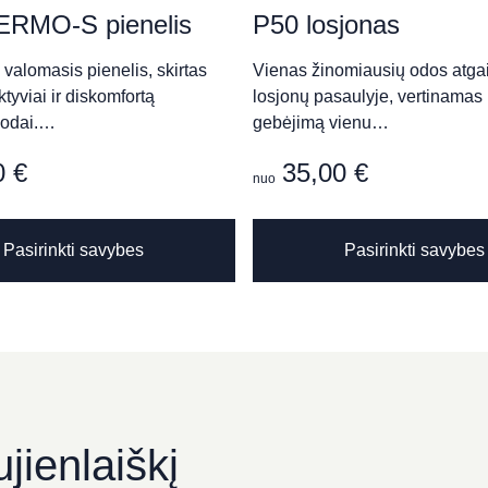
ERMO-S pienelis
P50 losjonas
valomasis pienelis, skirtas
Vienas žinomiausių odos atga
aktyviai ir diskomfortą
losjonų pasaulyje, vertinamas
MENTAS“
 odai.…
gebėjimą vienu…
0
€
35,00
€
nuo
This
Pasirinkti savybes
Pasirinkti savybes
product
has
multiple
variants.
The
hotel
options
may
be
jienlaiškį
chosen