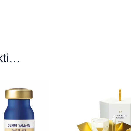
, 50 ml”
kos salonas“
ikti…
matologijos
matologijos