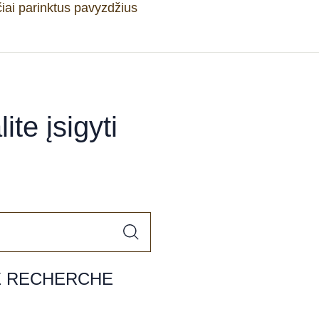
iai parinktus pavyzdžius
ite įsigyti
E RECHERCHE