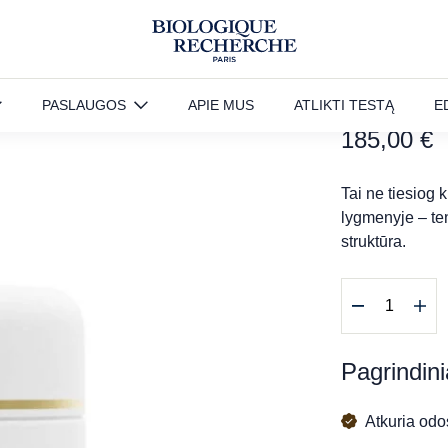
M.E.C
NAUJIENA
PASLAUGOS
APIE MUS
ATLIKTI TESTĄ
E
185,00
€
Tai ne tiesiog 
lygmenyje – ten
struktūra.
produkto
kiekis:
M.E.C
kremas,
Pagrindini
50
ml
Atkuria odos