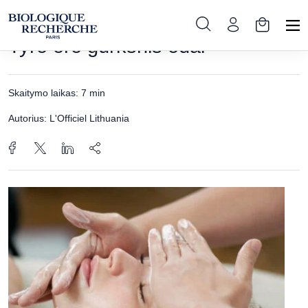
Pradinis
»
Edukacija
»
Straipsniai
»
Tyro oro gurkšnis odai
Tyro oro gurkšnis odai
Skaitymo laikas: 7 min
Autorius: L'Officiel Lithuania