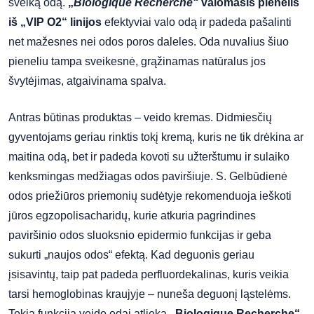
sveiką odą.
„
Biologique Recherche“
valomasis pienelis
iš „VIP O2“ linijos
efektyviai valo odą ir padeda pašalinti
net mažesnes nei odos poros daleles. Oda nuvalius šiuo
pieneliu tampa sveikesnė, grąžinamas natūralus jos
švytėjimas, atgaivinama spalva.
Antras būtinas produktas – veido kremas. Didmiesčių
gyventojams geriau rinktis tokį kremą, kuris ne tik drėkina ar
maitina odą, bet ir padeda kovoti su užterštumu ir sulaiko
kenksmingas medžiagas odos paviršiuje. S. Gelbūdienė
odos priežiūros priemonių sudėtyje rekomenduoja ieškoti
jūros egzopolisacharidų, kurie atkuria pagrindines
paviršinio odos sluoksnio epidermio funkcijas ir geba
sukurti „naujos odos“ efektą. Kad deguonis geriau
įsisavintų, taip pat padeda perfluordekalinas, kuris veikia
tarsi hemoglobinas kraujyje – nuneša deguonį ląstelėms.
Tokią funkciją veido odai atlieka
„Biologique Recherche“