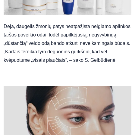
Deja, daugelis žmonių patys neatpažįsta neigiamo aplinkos
taršos poveikio odai, todėl papilkėjusią, negyvybingą,
„dūstančią“ veido odą bando atkurti neveiksmingais būdais.
„Kartais tereikia tyro deguonies gurkšnio, kad vėl
kvėpuotume „visais plaučiais“, – sako S. Gelbūdienė.