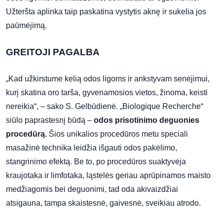
Užteršta aplinka taip paskatina vystytis aknę ir sukelia jos
paūmėjimą.
GREITOJI PAGALBA
„Kad užkirstume kelią odos ligoms ir ankstyvam senėjimui,
kurį skatina oro tarša, gyvenamosios vietos, žinoma, keisti
nereikia“, – sako S. Gelbūdienė. „Biologique Recherche“
siūlo paprastesnį būdą –
odos prisotinimo deguonies
procedūrą.
Šios unikalios procedūros metu speciali
masažinė technika leidžia išgauti odos pakėlimo,
stangrinimo efektą. Be to, po procedūros suaktyvėja
kraujotaka ir limfotaka, ląstelės geriau aprūpinamos maisto
medžiagomis bei deguonimi, tad oda akivaizdžiai
atsigauna, tampa skaistesnė, gaivesnė, sveikiau atrodo.