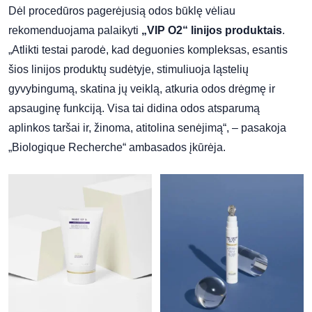
Dėl procedūros pagerėjusią odos būklę vėliau
rekomenduojama palaikyti
„VIP O2“ linijos produktais
.
„Atlikti testai parodė, kad deguonies kompleksas, esantis
šios linijos produktų sudėtyje, stimuliuoja ląstelių
gyvybingumą, skatina jų veiklą, atkuria odos drėgmę ir
apsauginę funkciją. Visa tai didina odos atsparumą
aplinkos taršai ir, žinoma, atitolina senėjimą“, – pasakoja
„Biologique Recherche“ ambasados įkūrėja.