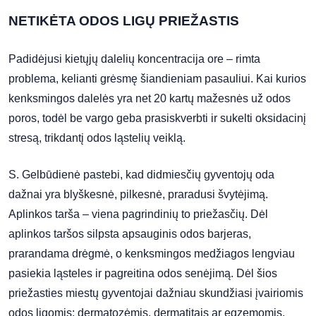
NETIKĖTA ODOS LIGŲ PRIEŽASTIS
Padidėjusi kietųjų dalelių koncentracija ore – rimta
problema, kelianti grėsmę šiandieniam pasauliui. Kai kurios
kenksmingos dalelės yra net 20 kartų mažesnės už odos
poros, todėl be vargo geba prasiskverbti ir sukelti oksidacinį
stresą, trikdantį odos ląstelių veiklą.
S. Gelbūdienė pastebi, kad didmiesčių gyventojų oda
dažnai yra blyškesnė, pilkesnė, praradusi švytėjimą.
Aplinkos tarša – viena pagrindinių to priežasčių. Dėl
aplinkos taršos silpsta apsauginis odos barjeras,
prarandama drėgmė, o kenksmingos medžiagos lengviau
pasiekia ląsteles ir pagreitina odos senėjimą. Dėl šios
priežasties miestų gyventojai dažniau skundžiasi įvairiomis
odos ligomis: dermatozėmis, dermatitais ar egzemomis.