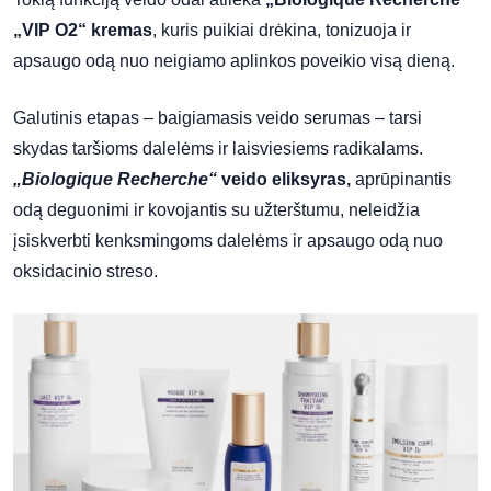
„VIP O2“ kremas
, kuris puikiai drėkina, tonizuoja ir
apsaugo odą nuo neigiamo aplinkos poveikio visą dieną.
Galutinis etapas – baigiamasis veido serumas – tarsi
skydas taršioms dalelėms ir laisviesiems radikalams.
„Biologique Recherche“
veido eliksyras,
aprūpinantis
odą deguonimi ir kovojantis su užterštumu, neleidžia
įsiskverbti kenksmingoms dalelėms ir apsaugo odą nuo
oksidacinio streso.