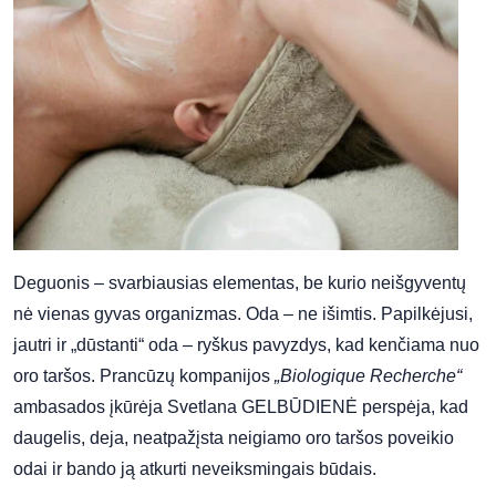
Deguonis – svarbiausias elementas, be kurio neišgyventų
nė vienas gyvas organizmas. Oda – ne išimtis. Papilkėjusi,
jautri ir „dūstanti“ oda – ryškus pavyzdys, kad kenčiama nuo
oro taršos. Prancūzų kompanijos
„Biologique Recherche“
ambasados įkūrėja Svetlana GELBŪDIENĖ perspėja, kad
daugelis, deja, neatpažįsta neigiamo oro taršos poveikio
odai ir bando ją atkurti neveiksmingais būdais.