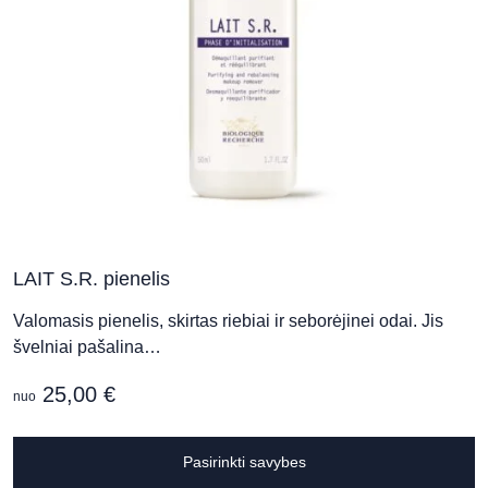
p
p
LAIT S.R. pienelis
Valomasis pienelis, skirtas riebiai ir seborėjinei odai. Jis
švelniai pašalina…
25,00
€
nuo
T
Pasirinkti savybes
p