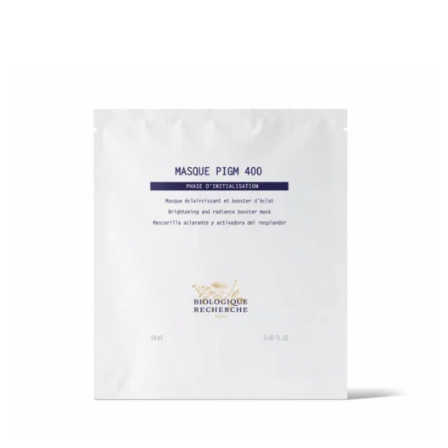
Šv. Stepono g. 12, Vilnius
AURA ESTHETÍC CLÍNÍQUE
P. Kalpoko g. 3, Kaunas
Aušros Skin Clinic & Wellness SPA
Šiaulių g. 18, Kaunas
Grožio namai „Neringa Maison de
Beauté“
Kranto g. 25, Panevėžys