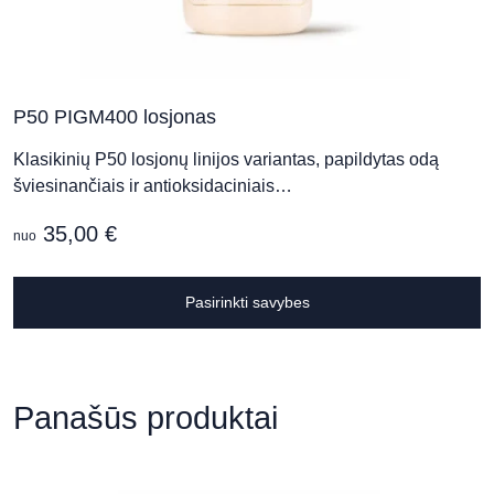
Sveikatos ir grožio klinika „Clinicus
Klaipėda“
Šaulių g. 25A, Klaipėda
P50 PIGM400 losjonas
Klasikinių P50 losjonų linijos variantas, papildytas odą
šviesinančiais ir antioksidaciniais…
35,00
€
nuo
T
Pasirinkti savybes
p
h
m
v
Panašūs produktai
T
o
m