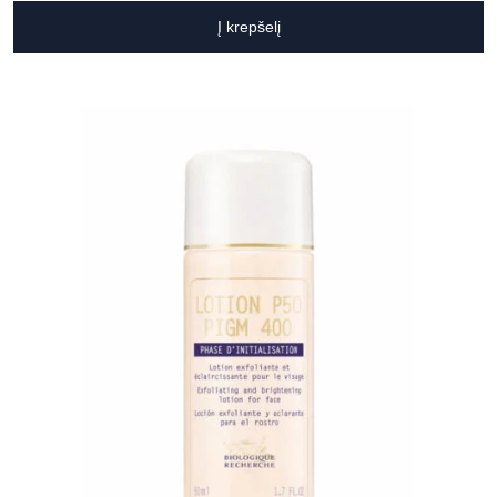
Į krepšelį
Sapiegos klinika - Vilnius (Lvivo g.)
Lvivo g. 21, Vilnius
Sapiegos klinika - Vilnius (V. Grybo
g.)
V. Grybo g. 17, Vilnius
SPA ir estetikos centras „Ambersun
SPA“
Taikos pr. 52c, Klaipėda