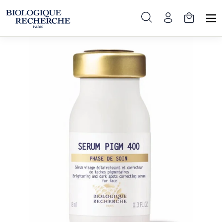
Pradinis
»
Produktai
»
Veido priežiūra
»
PIGM400 serumas