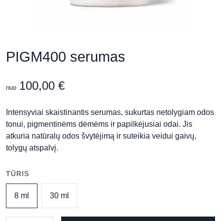
PIGM400 serumas
100,00
€
nuo
Intensyviai skaistinantis serumas, sukurtas netolygiam odos
tonui, pigmentinėms dėmėms ir papilkėjusiai odai. Jis
atkuria natūralų odos švytėjimą ir suteikia veidui gaivų,
tolygų atspalvį.
TŪRIS
8 ml
30 ml