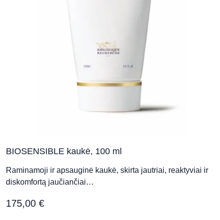
o
t
p
p
BIOSENSIBLE kaukė, 100 ml
Raminamoji ir apsauginė kaukė, skirta jautriai, reaktyviai ir
diskomfortą jaučiančiai…
175,00
€