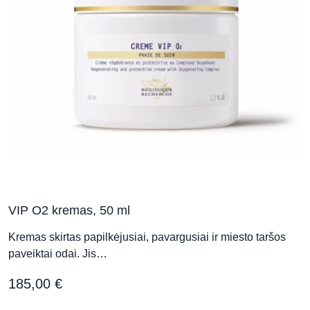
Birutės al. 60, Palanga
Perfectus clinica
Konstitucijos pr. 7a, Vilnius (PC Europa,
3 aukštas)
Sapiegos klinika - Kaunas (A.
Juozapavičiaus pr.)
VIP O2 kremas, 50 ml
A. Juozapavičiaus pr. 11 A, Kaunas
Kremas skirtas papilkėjusiai, pavargusiai ir miesto taršos
paveiktai odai. Jis…
Sapiegos klinika - Vilnius
(Aukštaičių g.)
185,00
€
Aukštaičių g. 4C, Vilnius