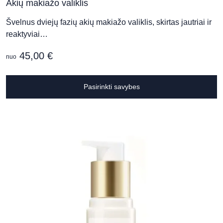
Akių makiažo valiklis
Švelnus dviejų fazių akių makiažo valiklis, skirtas jautriai ir
reaktyviai…
45,00
€
nuo
T
Pasirinkti savybes
p
h
m
v
T
o
m
b
c
o
t