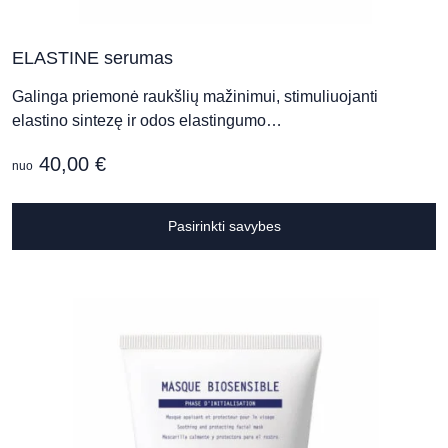
ELASTINE serumas
Galinga priemonė raukšlių mažinimui, stimuliuojanti
elastino sintezę ir odos elastingumo…
40,00
€
nuo
T
Pasirinkti savybes
p
h
m
v
T
o
m
b
c