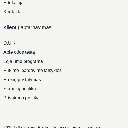
Edukacija
Kontaktai
Klientų aptarnavimas
D.U.K
Apie odos testą
Lojalumo programa
Pirkimo–pardavimo taisyklės
Prekių pristatymas
Slapukų politika
Privatumo politika
2026 © Biologique Recherche. Visos teisės saugomos.