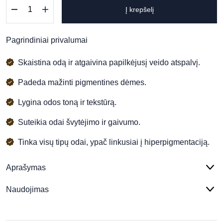
produkto
Į krepšelį
kiekis:
PIGM400
serumas
Pagrindiniai privalumai
Skaistina odą ir atgaivina papilkėjusį veido atspalvį.
Padeda mažinti pigmentines dėmes.
Lygina odos toną ir tekstūrą.
Suteikia odai švytėjimo ir gaivumo.
Tinka visų tipų odai, ypač linkusiai į hiperpigmentaciją.
Aprašymas
Naudojimas