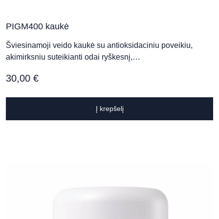
PIGM400 kaukė
Grožio salonas „KOMPLIMENTAS“
Respublikos g. 38, Panevėžys
Šviesinamoji veido kaukė su antioksidaciniu poveikiu,
akimirksniu suteikianti odai ryškesnį,…
30,00
€
Grožio Studija „Bellucci“
Kranto g. 9, Panevėžys
Į krepšelį
SPA PACAI
Didžioji g. 7, Vilnius
Palanga Life Balance SPA hotel