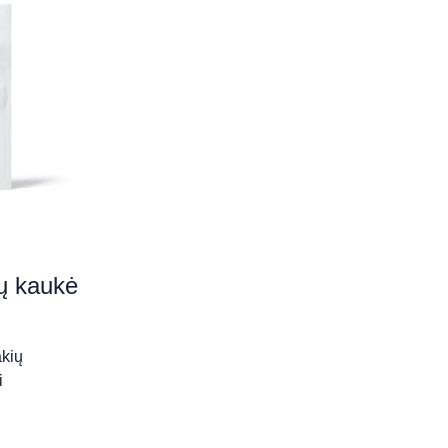
ių kaukė
akių
i