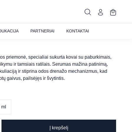
mose serumas
DUKACIJA
PARTNERIAI
KONTAKTAI
os priemonė, specialiai sukurta kovai su paburkimais,
ikymu ir tamsiais ratilais. Serumas mažina patinimą,
rkuliaciją ir stiprina odos drenažo mechanizmus, kad
ptų gaivus, pailsėjęs ir švytintis.
 ml
Į krepšelį