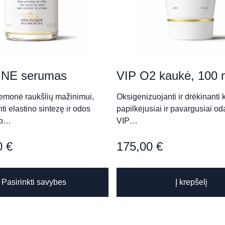
„Clinicus Klaipėda“
NE serumas
VIP O2 kaukė, 100 
iemonė raukšlių mažinimui,
Oksigenizuojanti ir drėkinanti
ti elastino sintezę ir odos
papilkėjusiai ir pavargusiai o
Aukštaičių g.)
mo…
VIP…
0
€
175,00
€
This
Pasirinkti savybes
Į krepšelį
product
has
, 3 aukštas)
multiple
variants.