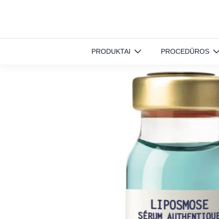
Pradinis
»
Produktai
»
Veido priežiūra
»
Liposmose serumas
PRODUKTAI
PROCEDŪROS