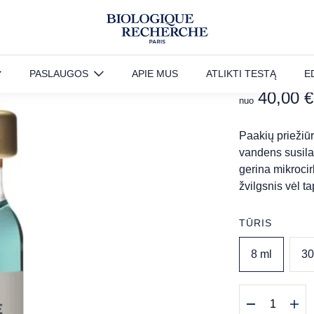
Lipos
PASLAUGOS
APIE MUS
ATLIKTI TESTĄ
E
40,00
€
nuo
Paakių priežiūr
vandens susila
gerina mikroci
žvilgsnis vėl ta
TŪRIS
8 ml
30
produkto
kiekis: