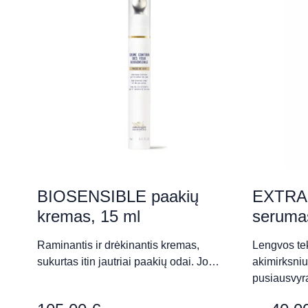
P. Višinskio 37, Šiauliai
„Face Diary“
Laisvės al. 18-52/53, Kaunas
„Grožio Galerija“ (Raimon
Savanorių pr. 153, Kaunas
BIOSENSIBLE paakių
EXTRA
kremas, 15 ml
seruma
„Grožio studija“ (Natalija Š
Raminantis ir drėkinantis kremas,
Lengvos te
sukurtas itin jautriai paakių odai. Jo…
akimirksniu
Sėlių g. 62, Vilnius
pusiausvy