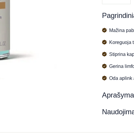
Liposmose
serumas
Pagrindini
Mažina pabu
Koreguoja t
Stiprina kap
Gerina limf
Oda aplink a
Aprašyma
Naudojim