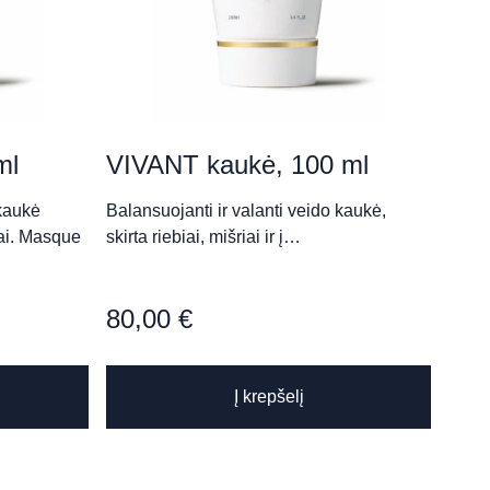
ml
VIVANT kaukė, 100 ml
 kaukė
Balansuojanti ir valanti veido kaukė,
dai. Masque
skirta riebiai, mišriai ir į…
80,00
€
Į krepšelį