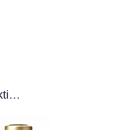
matologijos
erumas”
kos salonas“
ikti…
matologijos