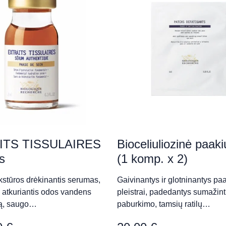
da Skardžiukienė)
ITS TISSULAIRES
Bioceliuliozinė paak
s
(1 komp. x 2)
imčik)
kstūros drėkinantis serumas,
Gaivinantys ir glotninantys pa
 atkuriantis odos vandens
pleistrai, padedantys sumažint
rą, saugo…
paburkimo, tamsių ratilų…