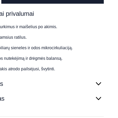
ai privalumai
rkimus ir maišelius po akimis.
amsius ratilus.
iliarų sieneles ir odos mikrocirkuliaciją.
os nutekėjimą ir drėgmės balansą.
kis atrodo pailsėjusi, švytinti.
s
as