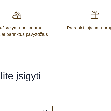
 užsakymo pridedame
Patraukli lojalumo pr
iai parinktus pavyzdžius
ite įsigyti