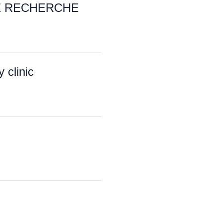
E RECHERCHE
clinic
kos salonas“