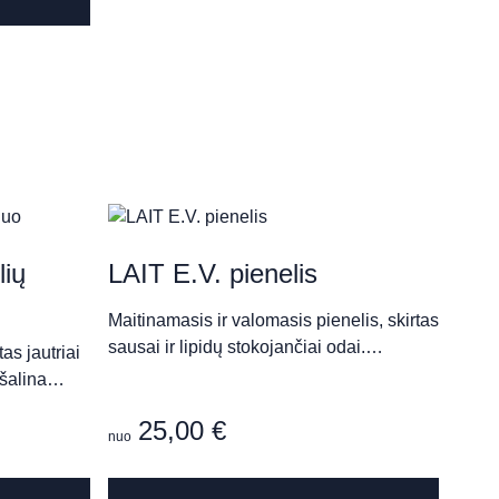
has
multiple
variants.
The
options
may
be
chosen
on
the
ių
LAIT E.V. pienelis
product
page
Maitinamasis ir valomasis pienelis, skirtas
sausai ir lipidų stokojančiai odai.…
as jautriai
pašalina…
25,00
€
nuo
This
This