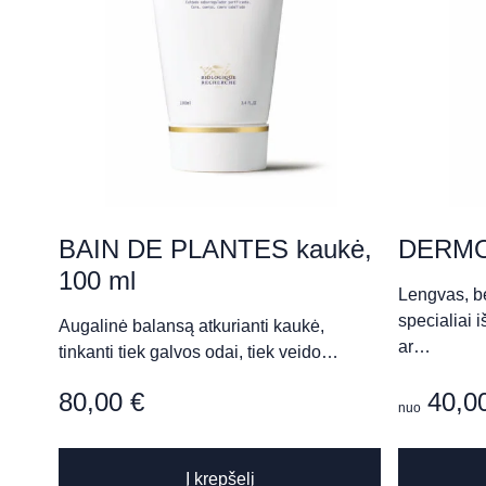
„Grožio Galerija“ (Raimon
Savanorių pr. 153, Kaunas
„Holistinė kosmetologija“
Šv. Stepono g. 12, Vilnius
BAIN DE PLANTES kaukė,
DERMO
100 ml
Lengvas, b
„Grožio studija“ (Natalija Š
specialiai 
Augalinė balansą atkurianti kaukė,
ar…
tinkanti tiek galvos odai, tiek veido…
Sėlių g. 62, Vilnius
80,00
€
40,0
nuo
„MANODA“ klinika​
Į krepšelį