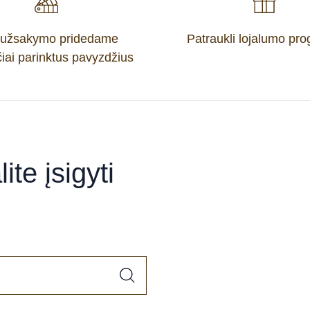
 užsakymo pridedame
Patraukli lojalumo pr
iai parinktus pavyzdžius
ite įsigyti