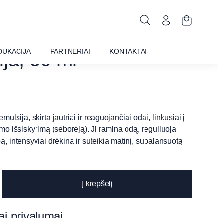
BIOSENSIBLE S.R.
DUKACIJA
PARTNERIAI
KONTAKTAI
ja, 50 ml
ulsija, skirta jautriai ir reaguojančiai odai, linkusiai į
o išsiskyrimą (seborėją). Ji ramina odą, reguliuoja
 intensyviai drėkina ir suteikia matinį, subalansuotą
Į krepšelį
LE
ai privalumai