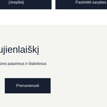
Į krepšelį
Pasirinkti savybes
MENTAS“
jienlaiškį
ros patarimus ir išskirtinius
Prenumeruoti