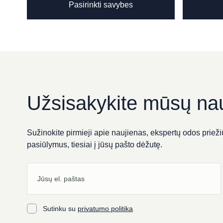
Pasirinkti savybes
product
has
Grožio salonas „KOMPLI
multiple
Respublikos g. 38, Panevėžys
variants.
The
options
may
Grožio Studija „Bellucci“
be
Užsisakykite mūsų nau
chosen
Kranto g. 9, Panevėžys
on
the
Sužinokite pirmieji apie naujienas, ekspertų odos priežiū
product
pasiūlymus, tiesiai į jūsų pašto dėžutę.
SPA PACAI
page
Didžioji g. 7, Vilnius
Sutinku su
privatumo politika
Perfectus clinica