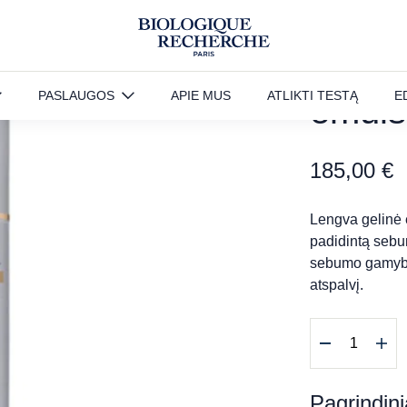
, 50 ml
GEL 
PASLAUGOS
APIE MUS
ATLIKTI TESTĄ
E
emulsi
185,00
€
Lengva gelinė em
padidintą sebum
sebumo gamybą,
atspalvį.
produkto
kiekis:
GEL
BIOSENSIB
Pagrindini