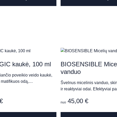
has
multiple
variants.
The
QUE
options
may
be
chosen
on
ness SPA
the
IC kaukė, 100 ml
BIOSENSIBLE Micel
product
vanduo
kiančio poveikio veido kaukė,
page
ir matifikuos odą,…
Švelnus micelinis vanduo, skirt
ir reaktyviai odai. Efektyviai 
ison de Beauté“
€
45,00
€
nuo