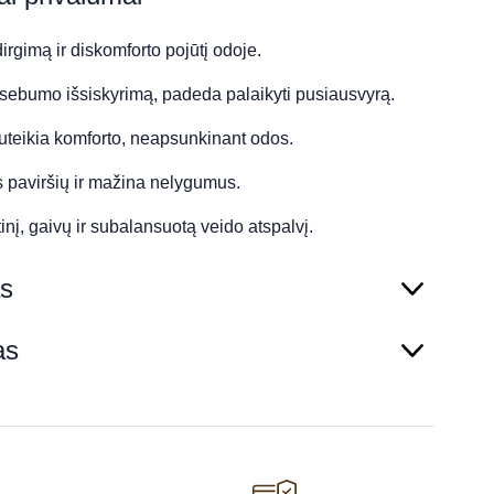
rgimą ir diskomforto pojūtį odoje.
sebumo išsiskyrimą, padeda palaikyti pusiausvyrą.
suteikia komforto, neapsunkinant odos.
 paviršių ir mažina nelygumus.
inį, gaivų ir subalansuotą veido atspalvį.
s
as