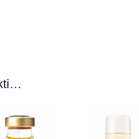
matologijos
IBLE S.R. emulsija, 50 ml”
matologijos
ikti…