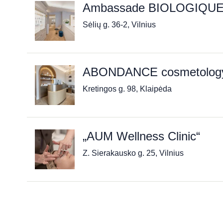
Ambassade BIOLOGIQU
Sėlių g. 36-2, Vilnius
ABONDANCE cosmetology 
Kretingos g. 98, Klaipėda
„AUM Wellness Clinic“
Z. Sierakausko g. 25, Vilnius
„Aušros taikomosios esteti
Šaltkalvių g. 3, Klaipėda