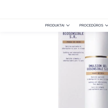
Pradinis
»
Produktai
»
Veido priežiūra
»
GEL BIOSENSIBLE S.R. emulsija
PRODUKTAI
PROCEDŪROS