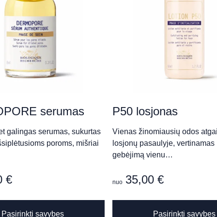
da Skardžiukienė)
PORE serumas
P50 losjonas
et galingas serumas, sukurtas
Vienas žinomiausių odos atga
imčik)
išsiplėtusioms poroms, mišriai
losjonų pasaulyje, vertinamas
gebėjimą vienu…
0
€
35,00
€
nuo
This
Pasirinkti savybes
Pasirinkti savybes
product