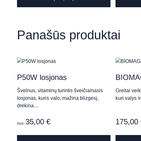
Šv. Gertrūdos g. 51-5, Kaunas
Panašūs produktai
AURA ESTHETÍC CLÍNÍ
P. Kalpoko g. 3, Kaunas
Aušros Skin Clinic & Well
P50W losjonas
BIOMAG
Šiaulių g. 18, Kaunas
Švelnus, vitaminų turintis šveičiamasis
Greitai vei
losjonas, kuris valo, mažina blizgesį,
kuri valys 
drėkina…
Grožio namai „Neringa Ma
35,00
€
175,00
nuo
Kranto g. 25, Panevėžys
This