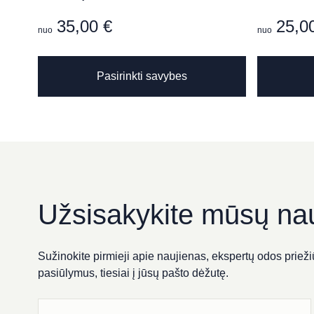
Kranto g. 25, Panevėžys
35,00
€
25,0
nuo
nuo
This
Pasirinkti savybes
product
Grožio salonas „KOMPLI
has
Respublikos g. 38, Panevėžys
multiple
variants.
The
options
Grožio Studija „Bellucci“
may
be
Kranto g. 9, Panevėžys
Užsisakykite mūsų nau
chosen
on
the
Sužinokite pirmieji apie naujienas, ekspertų odos priežiū
SPA PACAI
product
pasiūlymus, tiesiai į jūsų pašto dėžutę.
page
Didžioji g. 7, Vilnius