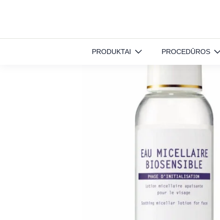
Pradinis
»
Produktai
»
Veido priežiūra
»
BIOSENSIBLE Micelių vanduo
PRODUKTAI
PROCEDŪROS