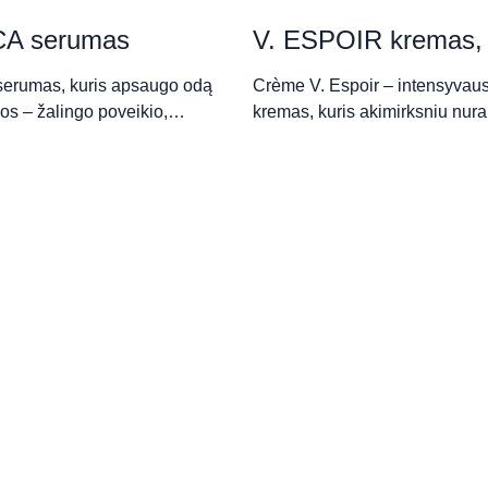
A serumas
V. ESPOIR kremas, 
serumas, kuris apsaugo odą
Crème V. Espoir – intensyvaus
kos salonas“
jos – žalingo poveikio,…
kremas, kuris akimirksniu nu
matologijos
matologijos