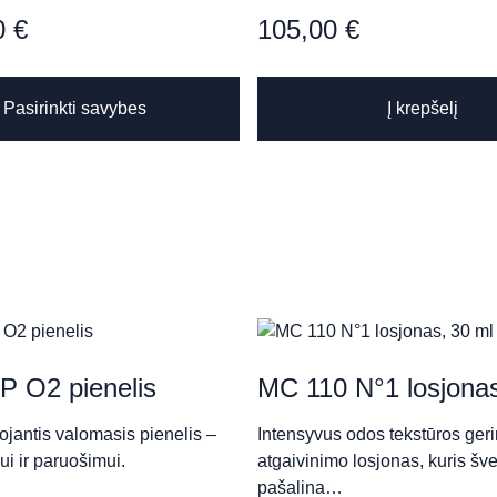
0
€
105,00
€
This
Pasirinkti savybes
Į krepšelį
product
has
multiple
variants.
QUE
The
options
may
be
chosen
ness SPA
on
the
P O2 pienelis
MC 110 N°1 losjonas
product
jantis valomasis pienelis –
page
Intensyvus odos tekstūros geri
i ir paruošimui.
atgaivinimo losjonas, kuris šve
ison de Beauté“
pašalina…