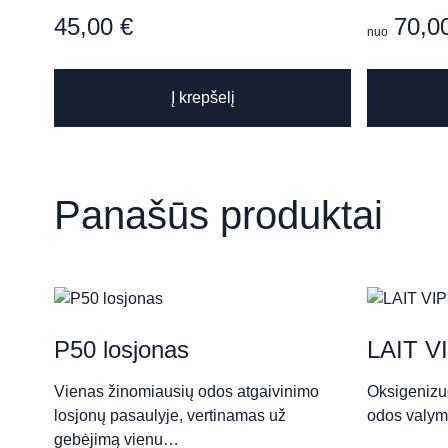
45,00
€
70,0
nuo
„MANODA“ klinika​
Šv. Gertrūdos g. 51-5, Kaunas
Į krepšelį
AURA ESTHETÍC CLÍNÍ
Panašūs produktai
P. Kalpoko g. 3, Kaunas
Aušros Skin Clinic & Well
P50 losjonas
LAIT VI
Šiaulių g. 18, Kaunas
Vienas žinomiausių odos atgaivinimo
Oksigenizuo
losjonų pasaulyje, vertinamas už
odos valymu
gebėjimą vienu…
Grožio namai „Neringa Ma