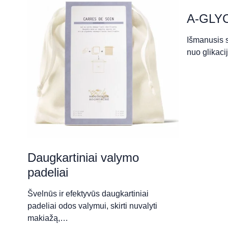
Z. Sierakausko g. 25, Vilnius
A-GLYC
Išmanusis 
„Aušros taikomosios esteti
nuo glikaci
Šaltkalvių g. 3, Klaipėda
„BellaDerma“ lazerinės der
klinika - Kaunas
S. Žukausko 2B, Kaunas
Daugkartiniai valymo
padeliai
„BellaDerma“ lazerinės der
Švelnūs ir efektyvūs daugkartiniai
klinika - Šiauliai
padeliai odos valymui, skirti nuvalyti
makiažą,…
P. Višinskio 37, Šiauliai