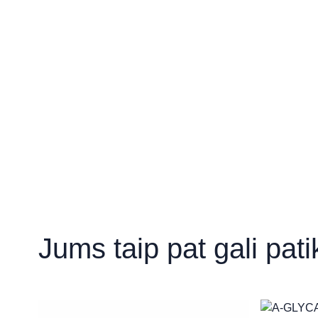
„Grožio studija“ (Natalija Š
Sėlių g. 62, Vilnius
„Grožio Galerija“ (Raimon
Savanorių pr. 153, Kaunas
Būkite pirmas aprašęs “BIOSENSIBL
Norėdami parašyti atsiliepimą, turite
prisijungti
.
„Face Diary“
Laisvės al. 18-52/53, Kaunas
Jums taip pat gali pat
„AUM Wellness Clinic“