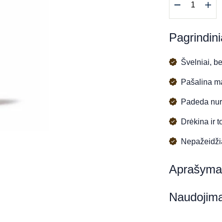
kiekis:
BIOSENSIB
Micelių
Pagrindini
vanduo
Švelniai, be
Pašalina m
Padeda nura
Drėkina ir 
Nepažeidžia
Aprašyma
Naudojim