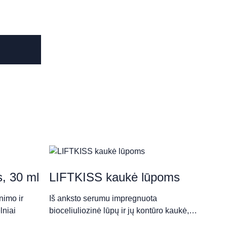
, 30 ml
LIFTKISS kaukė lūpoms
nimo ir
Iš anksto serumu impregnuota
lniai
bioceliuliozinė lūpų ir jų kontūro kaukė,…