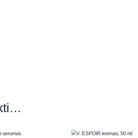
imčik)
da Skardžiukienė)
E Micelių vanduo”
ikti…