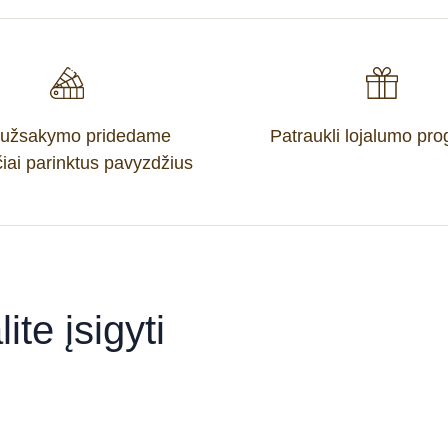
 užsakymo pridedame
Patraukli lojalumo pr
iai parinktus pavyzdžius
ite įsigyti