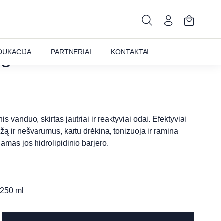
NSIBLE Micelių
DUKACIJA
PARTNERIAI
KONTAKTAI
uo
s vanduo, skirtas jautriai ir reaktyviai odai. Efektyviai
ą ir nešvarumus, kartu drėkina, tonizuoja ir ramina
mas jos hidrolipidinio barjero.
250 ml