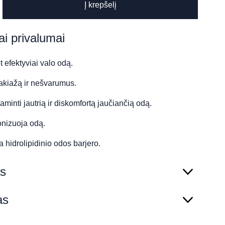
Į krepšelį
LE
ai privalumai
t efektyviai valo odą.
akiažą ir nešvarumus.
minti jautrią ir diskomfortą jaučiančią odą.
tonizuoja odą.
 hidrolipidinio odos barjero.
s
as