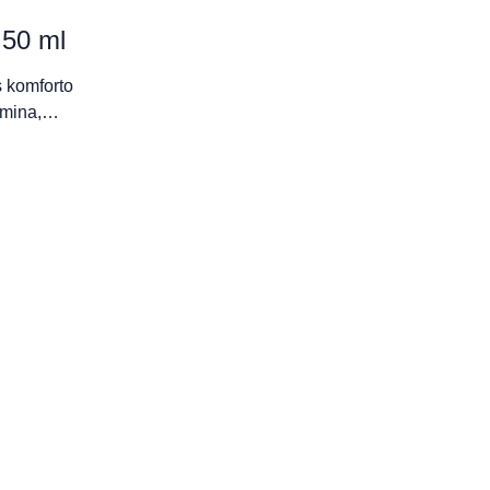
50 ml
 komforto
ramina,…