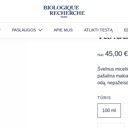
BIOSE
PASLAUGOS
APIE MUS
ATLIKTI TESTĄ
E
vand
45,00
€
nuo
Švelnus micelini
pašalina makiaž
odą, nepažeisda
TŪRIS
100 ml
produkto