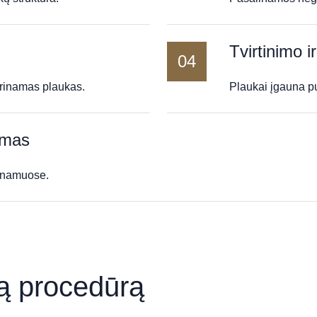
Tvirtinimo i
04
iprinamas plaukas.
Plaukai įgauna pu
imas
 namuose.
ią procedūrą