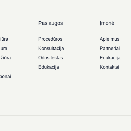
Paslaugos
Įmonė
iūra
Procedūros
Apie mus
iūra
Konsultacija
Partneriai
ežiūra
Odos testas
Edukacija
i
Edukacija
Kontaktai
ponai