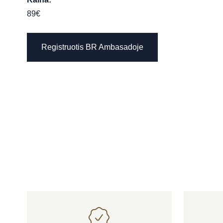
89€
Registruotis BR Ambasadoje