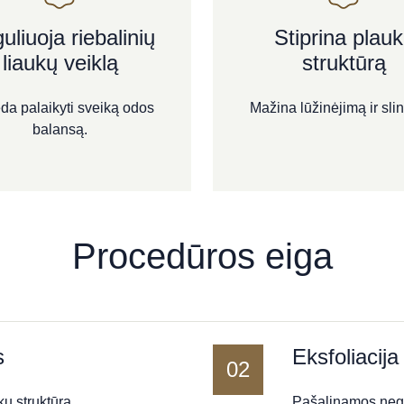
uliuoja riebalinių
Stiprina plau
liaukų veiklą
struktūrą
a palaikyti sveiką odos
Mažina lūžinėjimą ir sli
balansą.
Procedūros eiga
s
Eksfoliacija
02
ų struktūra.
Pašalinamos negy