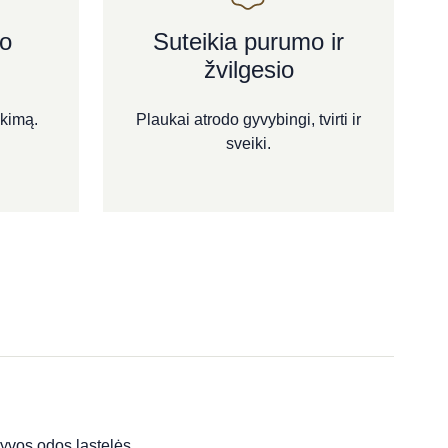
ko
Suteikia purumo ir
žvilgesio
nkimą.
Plaukai atrodo gyvybingi, tvirti ir
sveiki.
vos odos ląstelės.