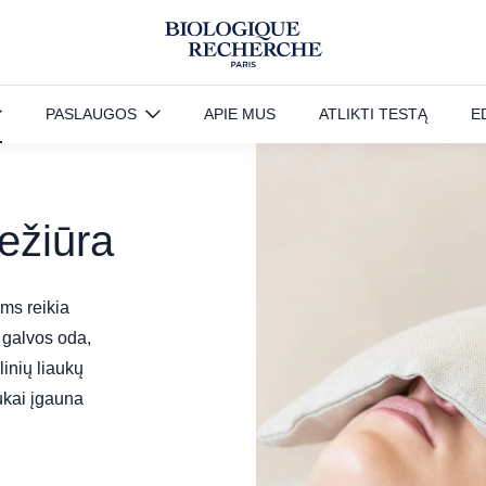
PASLAUGOS
APIE MUS
ATLIKTI TESTĄ
E
iežiūra
ms reikia
a galvos oda,
inių liaukų
ukai įgauna