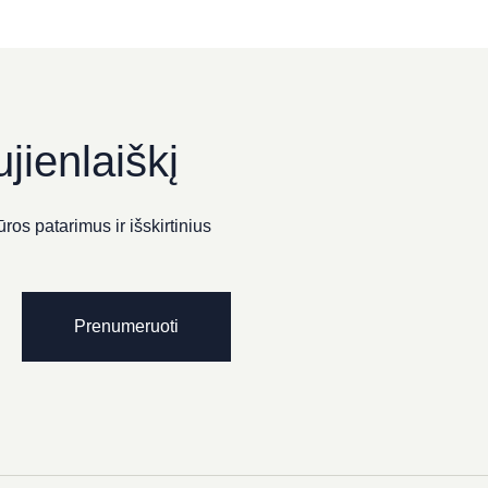
jienlaiškį
ros patarimus ir išskirtinius
Prenumeruoti