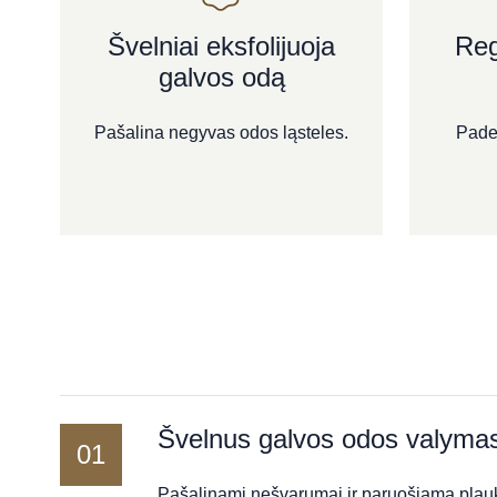
Švelniai eksfolijuoja
Reg
galvos odą
Pašalina negyvas odos ląsteles.
Paded
Švelnus galvos odos valyma
01
Pašalinami nešvarumai ir paruošiama plauk