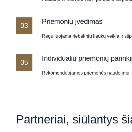
Priemonių įvedimas
03
Reguliuojama riebalinių liaukų veikla ir st
Individualių priemonių parink
05
Rekomenduojamos priemonės naudojimui
Partneriai, siūlantys š