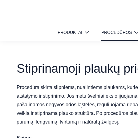
Pradinis
»
Procedūros
»
Stiprinamoji plaukų priežiūra
PRODUKTAI
PROCEDŪROS
Stiprinamoji plaukų pr
Procedūra skirta silpniems, nualintiems plaukams, kurie
atstatymo ir stiprinimo. Jos metu švelniai eksfolijuojam
pašalinamos negyvos odos ląstelės, reguliuojama riebal
veikla ir stiprinama plauko struktūra. Po procedūros pla
purumą, lengvumą, tvirtumą ir natūralų žvilgesį.
Kaina: