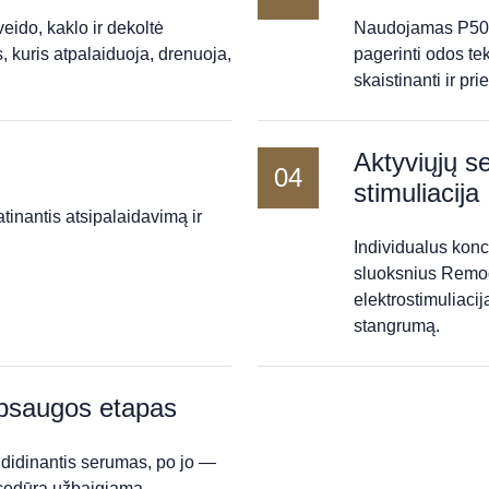
ido, kaklo ir dekoltė
Naudojamas P50 lo
 kuris atpalaiduoja, drenuoja,
pagerinti odos te
skaistinanti ir pr
Aktyviųjų s
04
stimuliacija
inantis atsipalaidavimą ir
Individualus konc
sluoksnius Remod
elektrostimuliacij
stangrumą.
apsaugos etapas
didinantis serumas, po jo —
rocedūra užbaigiama