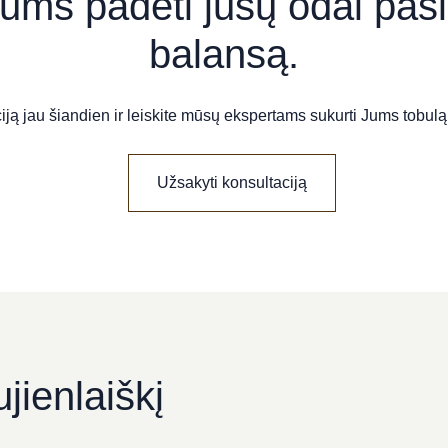
ums padėti jūsų odai pasi
balansą.
iją jau šiandien ir leiskite mūsų ekspertams sukurti Jums tobulą
Užsakyti konsultaciją
jienlaiškį