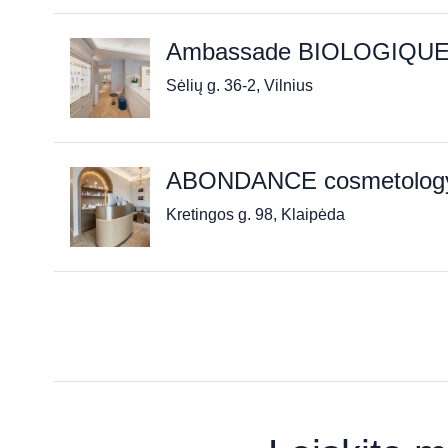
Ambassade BIOLOGIQU
Sėlių g. 36-2, Vilnius
ABONDANCE cosmetology 
Kretingos g. 98, Klaipėda
Grožio salonas „KOMPLI
Respublikos g. 38, Panevėžys
Grožio namai „Neringa Ma