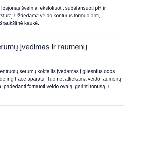
sjonas švelniai eksfoliuoti, subalansuoti pH ir
kstūrą. Uždedama veido kontūrus formuojanti,
iešraukšlinė kaukė.
erumų įvedimas ir raumenų
entruotų serumų kokteilis įvedamas į gilesnius odos
eling Face aparatu. Tuomet atliekama veido raumenų
a, padedanti formuoti veido ovalą, gerinti tonusą ir