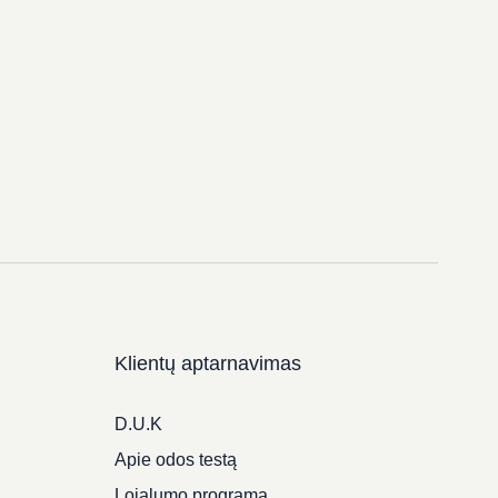
Klientų aptarnavimas
D.U.K
Apie odos testą
Lojalumo programa