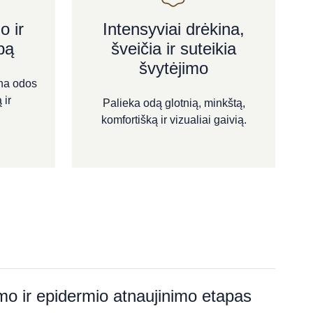
o ir
Intensyviai drėkina,
bą
šveičia ir suteikia
švytėjimo
ina odos
 ir
Palieka odą glotnią, minkštą,
komfortišką ir vizualiai gaivią.
mo ir epidermio atnaujinimo etapas