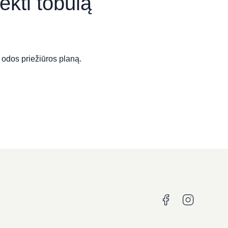
ekti tobulą
 odos priežiūros planą.