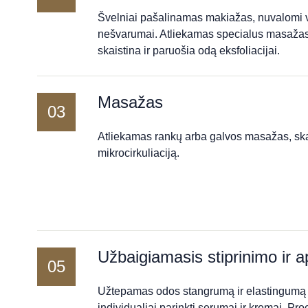
Švelniai pašalinamas makiažas, nuvalomi ve
nešvarumai. Atliekamas specialus masažas,
skaistina ir paruošia odą eksfoliacijai.
Masažas
03
Atliekamas rankų arba galvos masažas, skat
mikrocirkuliaciją.
Užbaigiamasis stiprinimo ir 
05
Užtepamas odos stangrumą ir elastingumą 
individualiai parinkti serumai ir kremai. P