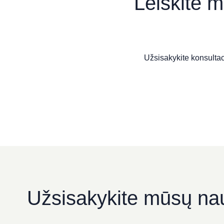
Leiskite m
Kranto g. 25, Panevėžys
Užsisakykite konsultac
Užsisakykite mūsų nau