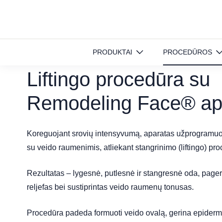
Pradinis
»
Procedūros
»
Liftingo procedūra su Remodeling Face® apara
PRODUKTAI
PROCEDŪROS
Liftingo procedūra su
Remodeling Face® ap
Koreguojant srovių intensyvumą, aparatas užprogramu
su veido raumenimis, atliekant stangrinimo (liftingo) pr
Rezultatas – lygesnė, putlesnė ir stangresnė oda, page
reljefas bei sustiprintas veido raumenų tonusas.
Procedūra padeda formuoti veido ovalą, gerina epiderm