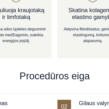
uliuoja kraujotaką
Skatina kolagen
ir limfotaką
elastino gamy
a odos ląsteles deguonimi
Aktyvina fibroblastus, ger
sto medžiagomis, suteikia
elastingumą, tvirtumą
energijos pojūtį.
atsparumą.
Procedūros eiga
mas
Gilaus valy
02