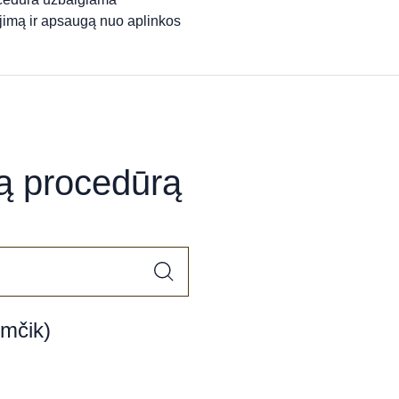
jimą ir apsaugą nuo aplinkos
ią procedūrą
imčik)