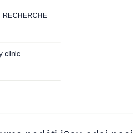
E RECHERCHE
clinic
MENTAS“
ison de Beauté“