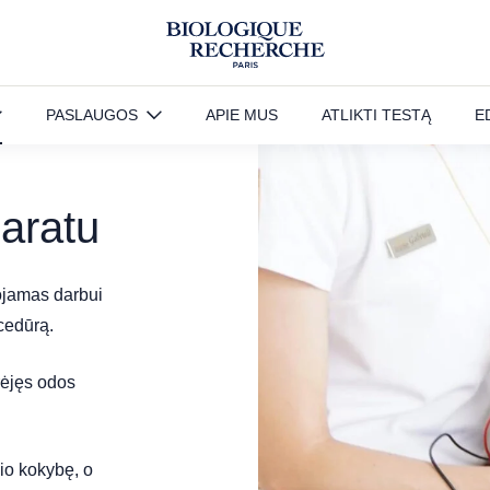
tu
PASLAUGOS
APIE MUS
ATLIKTI TESTĄ
E
aratu
ojamas darbui
ocedūrą.
rėjęs odos
io kokybę, o