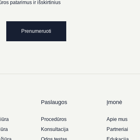
ros patarimus ir išskirtinius
Prenumeruoti
Paslaugos
Įmonė
iūra
Procedūros
Apie mus
iūra
Konsultacija
Partneriai
ežiūra
Odos testas
Edukacija