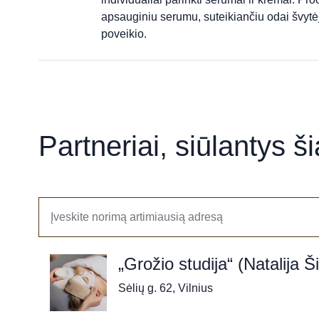
apsauginiu serumu, suteikiančiu odai švytė
poveikio.
Partneriai, siūlantys š
„Grožio studija“ (Natalija Š
Sėlių g. 62, Vilnius