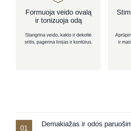
Formuoja veido ovalą
Stim
ir tonizuoja odą
Stangrina veido, kaklo ir dekoltė
Aprūpin
sritis, pagerina linijas ir kontūrus.
ir mai
Demakiažas ir odos paruoši
01