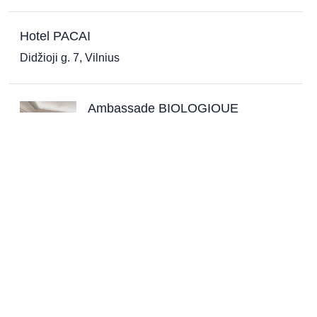
Hotel PACAI
Didžioji g. 7, Vilnius
Ambassade BIOLOGIQUE
RECHERCHE
Sėlių g. 36-2, Vilnius
ABONDANCE cosmetology clinic
Kretingos g. 98, Klaipėda
Palanga Life Balance SPA hotel
Birutės al. 60, Palanga