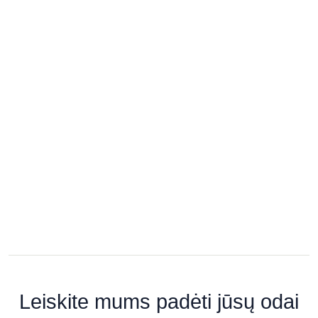
SPA ir estetikos centras „Ambersun
SPA“
Taikos pr. 52c, Klaipėda
Grožio Studija „Bellucci“
Kranto g. 9, Panevėžys
SPA PACAI
Didžioji g. 7, Vilnius
Leiskite mums padėti jūsų odai