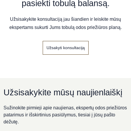
Hotel PACAI
pasiekti tobulą balansą.
Didžioji g. 7, Vilnius
Užsisakykite konsultaciją jau šiandien ir leiskite mūsų
ekspertams sukurti Jums tobulą odos priežiūros planą.
„Holistinė kosmetologija“
Šv. Stepono g. 12, Vilnius
Užsakyti konsultaciją
Užsisakykite mūsų naujienlaiškį
Sužinokite pirmieji apie naujienas, ekspertų odos priežiūros
patarimus ir išskirtinius pasiūlymus, tiesiai į jūsų pašto
dėžutę.