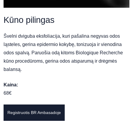
Kūno pilingas
Švelni dviguba eksfoliacija, kuri pašalina negyvas odos
ląsteles, gerina epidermio kokybę, tonizuoja ir vienodina
odos spalvą. Paruošia odą kitoms Biologique Recherche
kūno procedūroms, gerina odos atsparumą ir drėgmės
balansą.
Kaina:
68€
Registruotis BR Ambasadoje