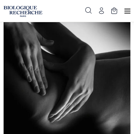
Pradinis
»
Procedūros
»
Kūno pilingas