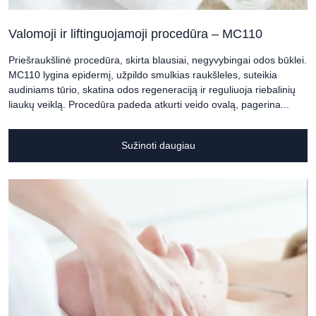
Valomoji ir liftinguojamoji procedūra – MC110
Priešraukšlinė procedūra, skirta blausiai, negyvybingai odos būklei.
MC110 lygina epidermį, užpildo smulkias raukšleles, suteikia
audiniams tūrio, skatina odos regeneraciją ir reguliuoja riebalinių
liaukų veiklą. Procedūra padeda atkurti veido ovalą, pagerina...
Sužinoti daugiau