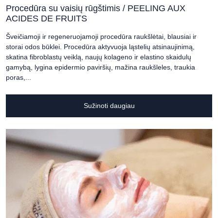
Procedūra su vaisių rūgštimis / PEELING AUX
ACIDES DE FRUITS
Šveičiamoji ir regeneruojamoji procedūra raukšlėtai, blausiai ir
storai odos būklei. Procedūra aktyvuoja ląstelių atsinaujinimą,
skatina fibroblastų veiklą, naujų kolageno ir elastino skaidulų
gamybą, lygina epidermio paviršių, mažina raukšleles, traukia
poras,...
Sužinoti daugiau