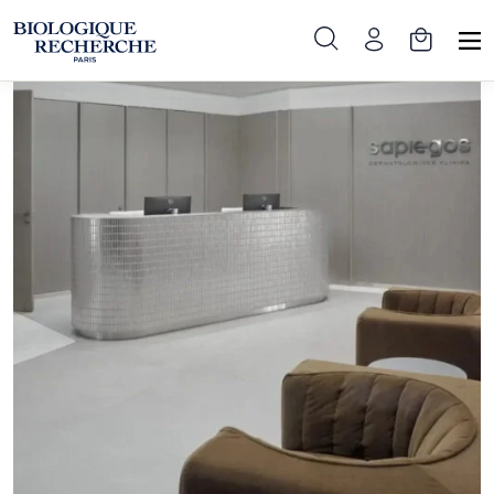
Pradinis
»
Partneriai
»
Sapiegos klinika - Vilnius (V. Grybo g.)