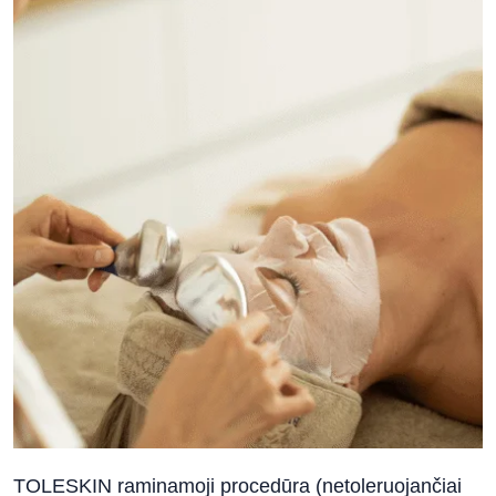
TOLESKIN raminamoji procedūra (netoleruojančiai