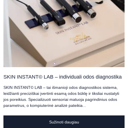
SKIN INSTANT© LAB – individuali odos diagnostika
SKIN INSTANT© LAB – tai išmanioji odos diagnostikos sistema,
leidžianti preciziškai įvertinti esamą odos būklę ir tiksliai nustatyti
jos poreikius. Specializuoti sensoriai matuoja pagrindinius odos
parametrus, o kompiuterinė analizė pateikia...
Sužinoti daugiau