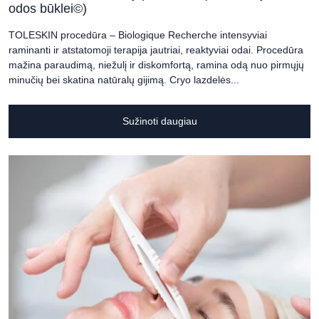
odos būklei©)
TOLESKIN procedūra – Biologique Recherche intensyviai
raminanti ir atstatomoji terapija jautriai, reaktyviai odai. Procedūra
mažina paraudimą, niežulį ir diskomfortą, ramina odą nuo pirmųjų
minučių bei skatina natūralų gijimą. Cryo lazdelės...
Sužinoti daugiau