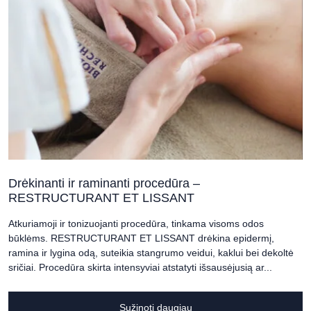
Drėkinanti ir raminanti procedūra –
RESTRUCTURANT ET LISSANT
Atkuriamoji ir tonizuojanti procedūra, tinkama visoms odos
būklėms. RESTRUCTURANT ET LISSANT drėkina epidermį,
ramina ir lygina odą, suteikia stangrumo veidui, kaklui bei dekoltė
sričiai. Procedūra skirta intensyviai atstatyti išsausėjusią ar...
Sužinoti daugiau