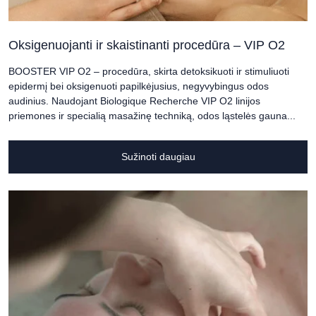
Oksigenuojanti ir skaistinanti procedūra – VIP O2
BOOSTER VIP O2 – procedūra, skirta detoksikuoti ir stimuliuoti
epidermį bei oksigenuoti papilkėjusius, negyvybingus odos
audinius. Naudojant Biologique Recherche VIP O2 linijos
priemones ir specialią masažinę techniką, odos ląstelės gauna...
Sužinoti daugiau