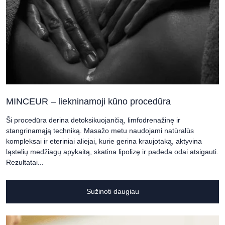
MINCEUR – liekninamoji kūno procedūra
Ši procedūra derina detoksikuojančią, limfodrenažinę ir
stangrinamąją techniką. Masažo metu naudojami natūralūs
kompleksai ir eteriniai aliejai, kurie gerina kraujotaką, aktyvina
ląstelių medžiagų apykaitą, skatina lipolizę ir padeda odai atsigauti.
Rezultatai...
Sužinoti daugiau