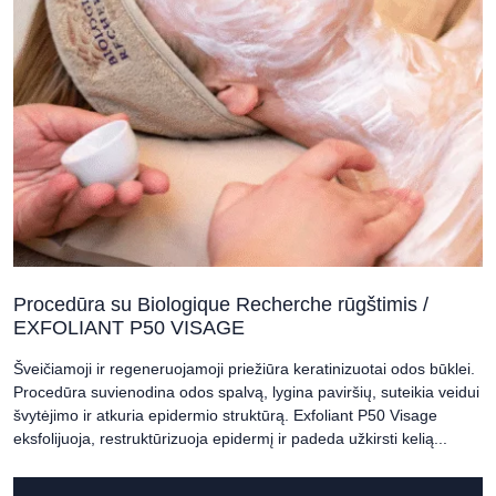
Procedūra su Biologique Recherche rūgštimis /
EXFOLIANT P50 VISAGE
Šveičiamoji ir regeneruojamoji priežiūra keratinizuotai odos būklei.
Procedūra suvienodina odos spalvą, lygina paviršių, suteikia veidui
švytėjimo ir atkuria epidermio struktūrą. Exfoliant P50 Visage
eksfolijuoja, restruktūrizuoja epidermį ir padeda užkirsti kelią...