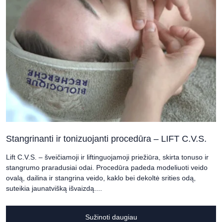
Stangrinanti ir tonizuojanti procedūra – LIFT C.V.S.
Lift C.V.S. – šveičiamoji ir liftinguojamoji priežiūra, skirta tonuso ir
stangrumo praradusiai odai. Procedūra padeda modeliuoti veido
ovalą, dailina ir stangrina veido, kaklo bei dekoltė srities odą,
suteikia jaunatvišką išvaizdą....
Sužinoti daugiau