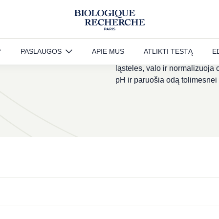
Kultinis šveičiamasis ir odos 
PASLAUGOS
APIE MUS
ATLIKTI TESTĄ
E
daugiafunkcinis šveičiamasis 
ląsteles, valo ir normalizuoja
pH ir paruošia odą tolimesnei 