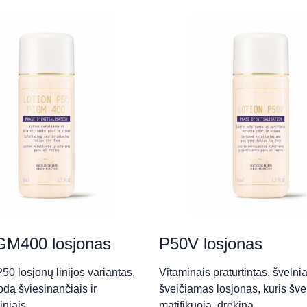
GM400 losjonas
P50V losjonas
P50 losjonų linijos variantas,
Vitaminais praturtintas, švelnia
odą šviesinančiais ir
šveičiamas losjonas, kuris švel
ciniais…
matifikuoja, drėkina…