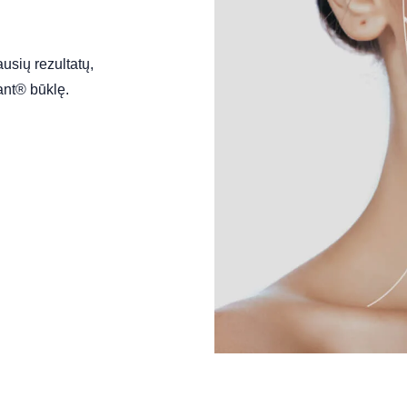
usių rezultatų,
tant® būklę.