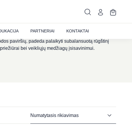
balansą palaikantis losjonas. Lotion P50 yra
DUKACIJA
PARTNERIAI
KONTAKTAI
losjonas, kuris laipsniškai šalina negyvas odos
 odos paviršių, padeda palaikyti subalansuotą rūgštinį
priežiūrai bei veikliųjų medžiagų įsisavinimui.