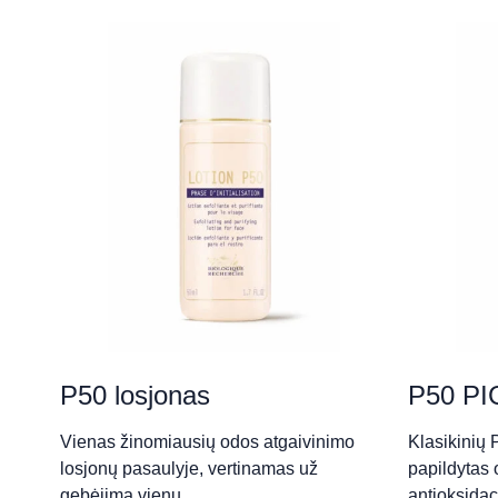
P50 losjonas
P50 PI
Vienas žinomiausių odos atgaivinimo
Klasikinių 
losjonų pasaulyje, vertinamas už
papildytas 
gebėjimą vienu…
antioksida