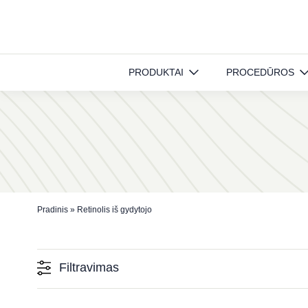
Retinolis iš gydytojo
PRODUKTAI
PROCEDŪROS
Pradinis
»
Retinolis iš gydytojo
Filtravimas