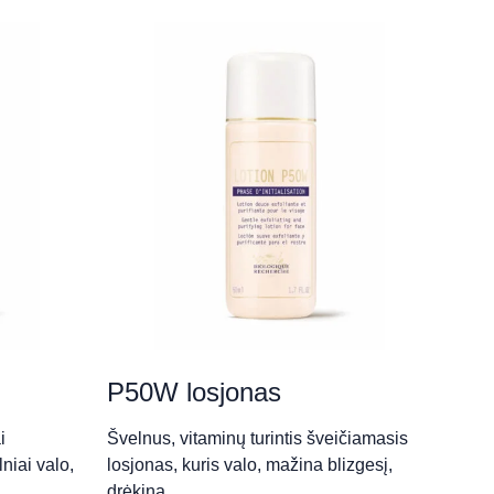
P50W losjonas
i
Švelnus, vitaminų turintis šveičiamasis
niai valo,
losjonas, kuris valo, mažina blizgesį,
drėkina…