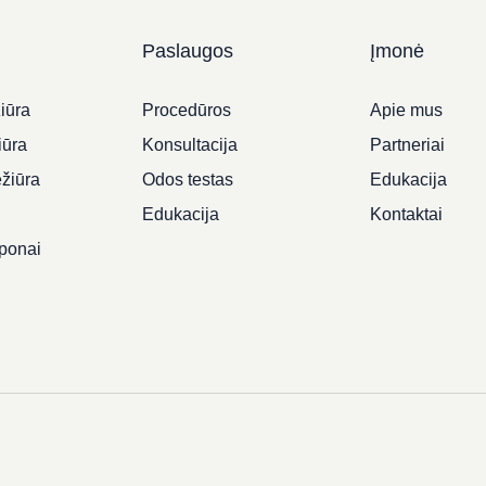
Paslaugos
Įmonė
iūra
Procedūros
Apie mus
iūra
Konsultacija
Partneriai
ežiūra
Odos testas
Edukacija
i
Edukacija
Kontaktai
ponai