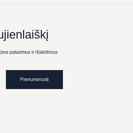
jienlaiškį
ros patarimus ir išskirtinius
Prenumeruoti