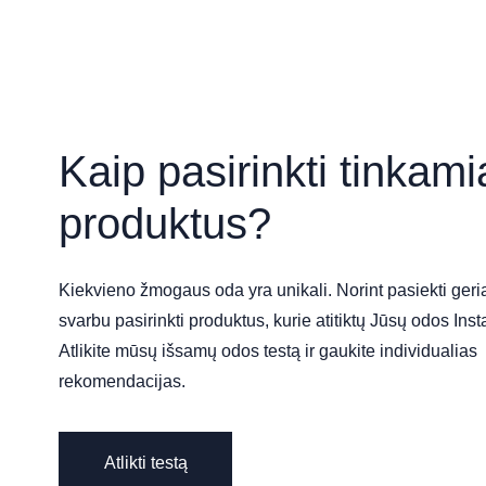
may
be
chosen
on
the
product
Kaip pasirinkti tinkam
page
produktus?
Kiekvieno žmogaus oda yra unikali. Norint pasiekti geria
svarbu pasirinkti produktus, kurie atitiktų Jūsų odos Ins
Atlikite mūsų išsamų odos testą ir gaukite individualias
rekomendacijas.
Atlikti testą