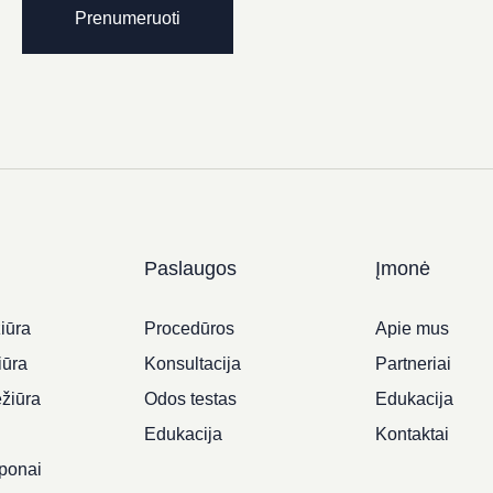
Prenumeruoti
Paslaugos
Įmonė
iūra
Procedūros
Apie mus
iūra
Konsultacija
Partneriai
ežiūra
Odos testas
Edukacija
i
Edukacija
Kontaktai
ponai