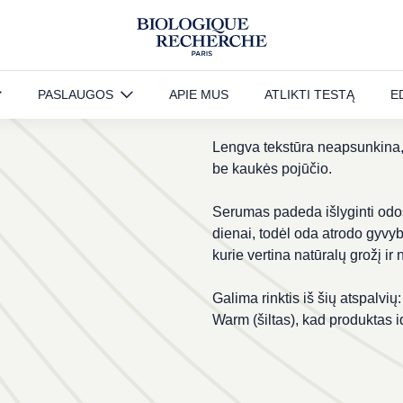
Tai daugiau nei makiažo priem
PASLAUGOS
APIE MUS
ATLIKTI TESTĄ
E
prisitaiko prie odos ir sukuria
Lengva tekstūra neapsunkina, l
be kaukės pojūčio.
Serumas padeda išlyginti odos 
dienai, todėl oda atrodo gyvybi
kurie vertina natūralų grožį ir
Galima rinktis iš šių atspalvių:
Warm (šiltas), kad produktas i