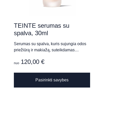
TEINTE serumas su
spalva, 30ml
Serumas su spalva, kuris sujungia odos
priežiūrą ir makiažą, suteikdamas…
120,00
€
nuo
This
Pasirinkti savybes
product
has
multiple
variants.
The
options