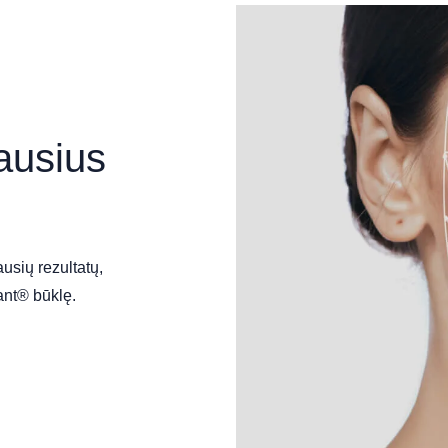
iausius
usių rezultatų,
tant® būklę.