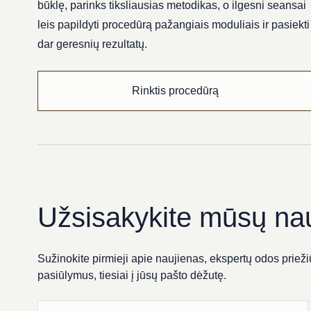
būklę, parinks tiksliausias metodikas, o ilgesni seansai
leis papildyti procedūrą pažangiais moduliais ir pasiekti
dar geresnių rezultatų.
Rinktis procedūrą
Užsisakykite mūsų nau
Sužinokite pirmieji apie naujienas, ekspertų odos priežiū
pasiūlymus, tiesiai į jūsų pašto dėžutę.