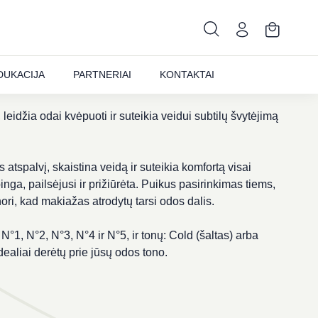
onė. Tai priežiūros serumas su spalva, kuris švelniai
DUKACIJA
PARTNERIAI
KONTAKTAI
 natūralų, sveikos odos efektą.
eidžia odai kvėpuoti ir suteikia veidui subtilų švytėjimą
atspalvį, skaistina veidą ir suteikia komfortą visai
nga, pailsėjusi ir prižiūrėta. Puikus pasirinkimas tiems,
 nori, kad makiažas atrodytų tarsi odos dalis.
 N°1, N°2, N°3, N°4 ir N°5, ir tonų: Cold (šaltas) arba
dealiai derėtų prie jūsų odos tono.