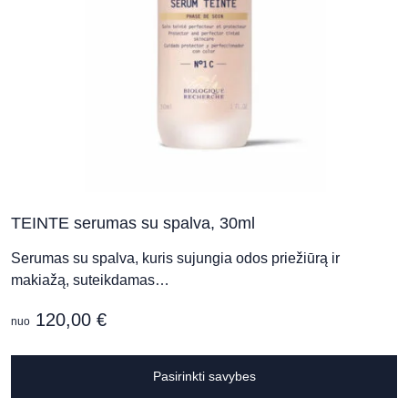
TEINTE serumas su spalva, 30ml
Serumas su spalva, kuris sujungia odos priežiūrą ir
makiažą, suteikdamas…
120,00
€
nuo
T
Pasirinkti savybes
p