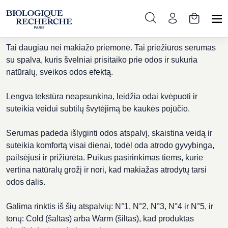
N°1
Tai daugiau nei makiažo priemonė. Tai priežiūros serumas
su spalva, kuris švelniai prisitaiko prie odos ir sukuria
natūralų, sveikos odos efektą.
Lengva tekstūra neapsunkina, leidžia odai kvėpuoti ir
suteikia veidui subtilų švytėjimą be kaukės pojūčio.
Serumas padeda išlyginti odos atspalvį, skaistina veidą ir
suteikia komfortą visai dienai, todėl oda atrodo gyvybinga,
pailsėjusi ir prižiūrėta. Puikus pasirinkimas tiems, kurie
vertina natūralų grožį ir nori, kad makiažas atrodytų tarsi
odos dalis.
Galima rinktis iš šių atspalvių: N°1, N°2, N°3, N°4 ir N°5, ir
tonų: Cold (šaltas) arba Warm (šiltas), kad produktas