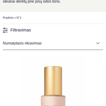
idealiai derėtų prie jūsų odos tono.
Pradinis
»
N°1
Filtravimas