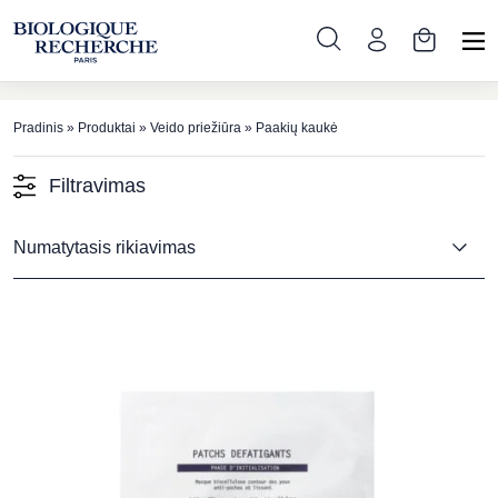
Paakių kaukė
Pradinis
»
Produktai
»
Veido priežiūra
»
Paakių kaukė
Filtravimas