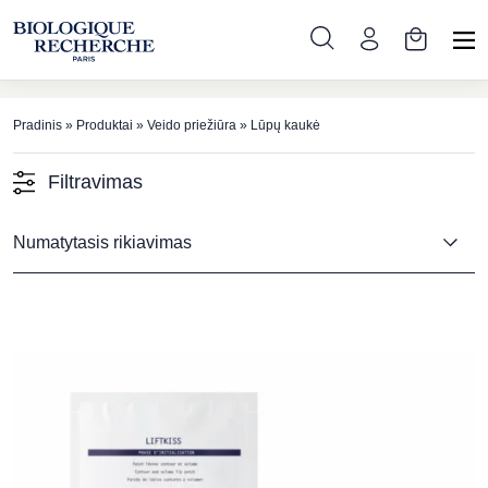
Lūpų kaukė
Pradinis
»
Produktai
»
Veido priežiūra
»
Lūpų kaukė
Filtravimas